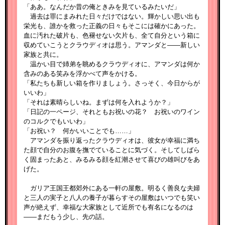
「ああ。なんだか昔の俺ときみを見ているみたいだ」
過去は罪にまみれた日々だけではない。輝かしい思い出も
栄光も、誰かを救った正義の日々もそこには確かにあった。
血に汚れた破片も、色褪せない欠片も、全て自分という箱に
収めていこうとクラウディオは思う。アマンダと――新しい
家族と共に。
温かい目で姉弟を眺めるクラウディオに、アマンダは何か
含みのある笑みを浮かべて声をかける。
「私たちも新しい箱を作りましょう。さっそく、今日からが
いいわ」
「それは素晴らしいね。まずは何を入れようか？」
「日記の一ページ、それともお祝いの花？ お祝いのワイン
のコルクでもいいわ」
「お祝い？ 何かいいことでも……」
アマンダを振り返ったクラウディオは、彼女が幸福に満ち
た顔で自分のお腹を撫でていることに気づく。そしてしばら
く固まったあと、みるみる顔を紅潮させて喜びの雄叫びをあ
げた。
ガリア王国王都郊外にある一軒の屋敷。明るく善良な夫婦
と三人の実子と八人の養子が暮らすその屋敷はいつでも笑い
声が絶えず、幸福な大家族として近所でも有名になるのは
――まだもう少し、先の話。