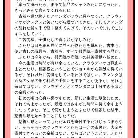
「繕って洗ったら、まるで新品のシャツみたいになったわ。
きっとみんな喜んでくれるわね」
古着を運び終えたアマンダがフウと息をつくと、クラウデ
ィオがクスクスと笑いながら近づいてきた。そしてアマンダ
の乱れた髪を手で軽く整えてあげて、そのついでにおでこに
キスをしていく。
「ご苦労様。子供たちの喜ぶ顔が楽しみだ」
ふたりは目を細め居間に並べた物たちを眺めた。古本も、
使い古しの玩具も、古着も、すべて孤児院へ寄付する品だ。
ふたりは今年から、孤児院や病院への慈善活動を始めた。
今の生活は時間が有り余っている。クラウディオは戦史を
まとめたり、相談役ということでジョエルから報酬を得てい
るが、それ以外に労働をしているわけではない。アマンダは
近所の女衆の畑や料理の手伝いをすることがあるが、それも
毎日ではない。クラウディオとアマンダには十分すぎるほど
の余暇があった。
初めの頃は心身を癒やすため、新しい生活に馴染むため、
それでもよかったが、最近ではさすがに時間を持て余すよう
になってきた。そこで何かしようとふたりで相談した結果、
慈善活動を始めることにしたのだ。
慈善活動といってもただ金銭を寄付するだけじゃつまらな
い。そもそも今のクラウディオたちは一介の市民だ、大金を
寄付できるほどの余裕はない。ならばということで、ふたり