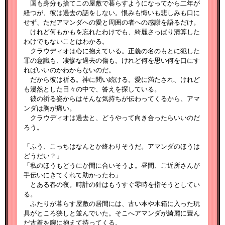
国も身分も捨てこの屋敷で暮らすようになってから二年が
経つが、彼は過去の話をしない。恨みも悔いも悲しみも口に
せず、ただアマンダへの愛と周囲の者への感謝を語るだけ。
けれど何もかもを忘れたわけでも、綺麗さっぱり清算した
わけでもないことはわかる。
クラウディオは心に抱えている。正義の名のもとに犯した
罪の意識も、凄惨な過去の傷も。けれど何を思い何を口にす
ればいいのかわからないのだ。
だから彼は祈る。神に問い続ける。愛に満たされ、けれど
も漫然とした日々の中で、答えを探している。
彼の祈る姿からはそんな気持ちが伝わってくるから、アマ
ンダは胸が痛い。
クラウディオは過去と、どうやって向き合ったらいいのだ
ろう。
「ふう、こっちはなんとか終わりそうだ。アマンダのほうは
どうだい？」
「私のほうもどうにか間に合いそうよ。昼間、ご近所さんが
手伝いにきてくれて助かったわ」
とある春の夜。時計の針はもうすぐ零時を指そうとしてい
る。
ふたりが暮らす屋敷の居間には、古い本や木箱に入った玩
具がところ狭しと並んでいた。そこへアマンダが綺麗に畳ん
だ古着を腕に抱えて持ってくる。