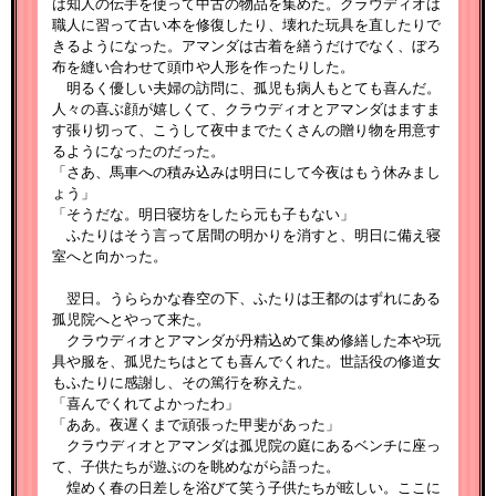
は知人の伝手を使って中古の物品を集めた。クラウディオは
職人に習って古い本を修復したり、壊れた玩具を直したりで
きるようになった。アマンダは古着を繕うだけでなく、ぼろ
布を縫い合わせて頭巾や人形を作ったりした。
明るく優しい夫婦の訪問に、孤児も病人もとても喜んだ。
人々の喜ぶ顔が嬉しくて、クラウディオとアマンダはますま
す張り切って、こうして夜中までたくさんの贈り物を用意す
るようになったのだった。
「さあ、馬車への積み込みは明日にして今夜はもう休みまし
ょう」
「そうだな。明日寝坊をしたら元も子もない」
ふたりはそう言って居間の明かりを消すと、明日に備え寝
室へと向かった。
翌日。うららかな春空の下、ふたりは王都のはずれにある
孤児院へとやって来た。
クラウディオとアマンダが丹精込めて集め修繕した本や玩
具や服を、孤児たちはとても喜んでくれた。世話役の修道女
もふたりに感謝し、その篤行を称えた。
「喜んでくれてよかったわ」
「ああ。夜遅くまで頑張った甲斐があった」
クラウディオとアマンダは孤児院の庭にあるベンチに座っ
て、子供たちが遊ぶのを眺めながら語った。
煌めく春の日差しを浴びて笑う子供たちが眩しい。ここに