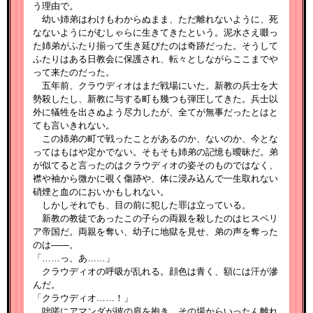
う理由で。
幼い姉弟はわけもわからぬまま、ただ離れないように、死
なないようにがむしゃらに生きてきたという。泥水さえ啜っ
た姉弟がふたり揃って生き延びたのは奇跡だった。そうして
ふたりはある日教会に保護され、転々としながらここまでや
って来たのだった。
五年前、クラウディオはまだ戦場にいた。新教の兵士を大
勢殺したし、新教に与する町も幾つも弾圧してきた。兵士以
外に犠牲を出さぬよう尽力したが、全てが無事だったとはと
ても言いきれない。
この姉弟の町で戦ったことがあるのか、ないのか、今とな
ってはもはや定かでない。そもそも姉弟の記憶も曖昧だ。弟
が似てると言ったのはクラウディオの姿そのものではなく、
襟や袖から微かに覗く傷跡や、体に浸み込んで一生取れない
硝煙と血のにおいかもしれない。
しかしそれでも、目の前に犯した罪は立っている。
新教の教徒であったこの子らの両親を殺したのはヒスペリ
ア帝国だ。両親を奪い、幼子に地獄を見せ、弟の声を奪った
のは――。
「……っ、あ……」
クラウディオの呼吸が乱れる。顔色は青く、額には汗が滲
んだ。
「クラウディオ……！」
咄嗟にアマンダが彼の肩を抱き、その場からいったん離れ