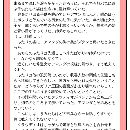
来るまで流した涙も多かっただろうに、それでも無邪気に遊
ぶ子供たちの姿は生命力に溢れ輝いていた。
庭を走り回る子供を眺めていたアマンダはふと、隅のほう
にポツリと佇んでいる男女の幼子に気づいた。年の頃は女の
子が十歳くらいで男の子が七歳くらいだろうか。蜂蜜色の髪
と青い目がそっくりだ、姉弟かもしれない。
（……姉弟……）
ふたりの姿に、アマンダの胸の奥がズクンと疼いたときだ
った。
「あちらのふたりは先週ここへ来たばかりの姉弟なのです
が、なかなか馴染めなくて」
近くにいた修道女がアマンダの視線に気づき、そう教えて
くれた。
ふたりは他の孤児院にいたが、収容人数の関係で先週こち
らへ移動してきたらしい。遠方から来た戦災孤児ということ
だが、どうやらガリア王国の言葉があまり喋れないらしく、
ここでの生活にうまく馴染めていないということだ。
その話を聞いていたクラウディオがベンチから立ち上が
り、姉弟のところまで歩いていった。アマンダもそのあとを
ついていく。
「こんにちは。きみたちはどの言葉なら一番話しやすいか、
俺に教えてくれないか？」
クラウディオはしゃがんで姉弟と視線の高さを合わせる