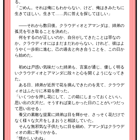
る。
「ごめん。それは俺にもわからない、けど、俺はきみたちに
生きてほしい。生きて……共に答えを探してほしい」
――それから数日後。クラウディオとアマンダは、姉弟の
孤児を引き取ることを決めた。
何をするのが正しいのか、自分がしてきたことは罪なの
か。クラウディオにはまだまだわからない。けれど、彼はよ
うやく一歩前に進む。己の過去と向き合うことを、この日か
ら始めた。
初めは戸惑い気味だった姉弟も、言葉が通じ、優しく明る
いクラウディオとアマンダに段々と心を開くようになってき
た。
ある日、姉弟が近所で花を摘んできたのを見て、クラウデ
ィオはふたりに木箱を贈った。
「いくつかを押し花にして、この箱にしまっておくといい。
思い出の欠片だ。そうすれば楽しかった日のことがいつだっ
て思い出せる」
養父の素敵な提案に姉弟は目を輝かせ、さっそく花だけで
なく様々な欠片をしまおうと相談していた。
そんな無邪気な子供たちに目を細め、アマンダはクラウデ
ィオの肩に寄りかかる。
「懐かしいわね」