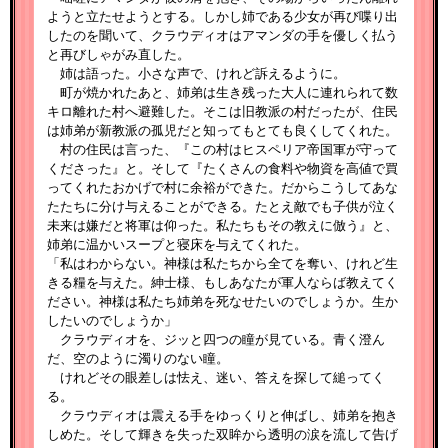
ようと立たせようとする。しかし姉である少女が再び喋り出
したのを聞いて、クラウディオはアマンダの手を優しく払う
と再びしゃがみ直した。
姉は語った。小さな声で、けれど訴えるように。
町が焼かれたあと、姉弟は生き残った大人に連れられて数
キロ離れた村へ避難した。そこは旧教派の村だったが、住民
は姉弟が新教派の孤児だと知ってもとても良くしてくれた。
村の住民は言った、『この村はヒスペリア帝国軍が守って
くださった』と。そして『たくさんの食料や物資を高値で買
ってくれたおかげで村に余裕ができた。だからこうしてあな
たたちに分け与えることができる。たとえ敵でも子供が泣く
未来は嫌だと将軍は仰った。私たちもその教えに倣う』と、
姉弟に温かいスープと寝床を与えてくれた。
「私はわからない。神様は私たちから全てを奪い、けれど生
きる糧を与えた。紳士様、もしあなたが軍人ならば教えてく
ださい。神様は私たち姉弟を死なせたいのでしょうか。生か
したいのでしょうか」
クラウディオを、ジッと四つの瞳が見ている。青く澄ん
だ、空のように濁りのない瞳。
けれどその眼差しは怯え、迷い、答えを探して縋ってく
る。
クラウディオは震える手をゆっくりと伸ばし、姉弟を抱き
しめた。そして輝きを失った双眸から透明の涙を流して告げ