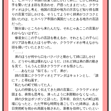
と、ヒスペリア帝国の言葉で話しかけてみた。しかし姉弟は
手を繋いだまま顔を見合わせ、戸惑ったままだった。クラウ
ディオは少し考え、他国の言語や地方の方言など知り得る限
りの言葉で話しかける。そうしてようやく姉弟がコクコクと
頷いたのは、ヒスペリア帝国の属国だったとある地方の言語
だった。
「随分遠いところから来たんだな。それじゃあここの言葉が
わからないはずだ」
修道女にこの子らの言語を教えるか、それともこの子らに
ガリア語を教えたほうが早いか。クラウディオが考えながら
頭を掻いていたときだった。
「……」
弟のほうが何やら口をパクパクと動かして姉に話しかけ
た。どうやら彼は喋れないようだ。けれど姉は弟の唇の動き
を見て、うんうんと頷きクラウディオを指さした。
「……あなたは『似てる』って、弟が」
姉の言葉にクラウディオとアマンダはキョトンとし、「誰
に？」と尋ね返す。
「私たちの町で戦ってた人」
なんの抑揚もなく伝えてきた姉の言葉に、クラウディオが
固まる。表情も思考も、凍ったように刹那動かなくなった。
姉の少女はボソボソと語った。五年前、自分たちの町は戦
場になったと。ただ平和な時間を過ごしていた姉弟は、ある
日突然町を焼かれ両親を殺された。新教を信仰していたとい