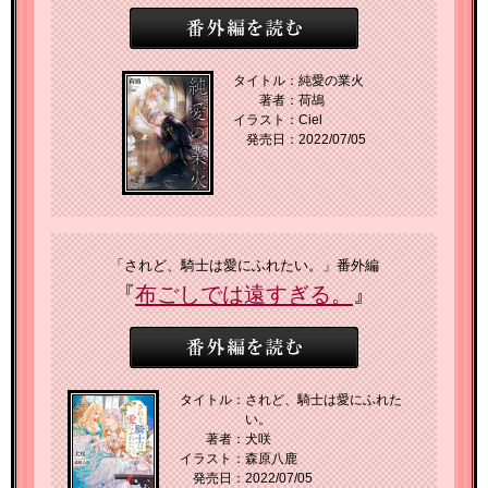
タイトル：
純愛の業火
著者：
荷鴣
イラスト：
Ciel
発売日：
2022/07/05
「されど、騎士は愛にふれたい。」番外編
『
布ごしでは遠すぎる。
』
タイトル：
されど、騎士は愛にふれた
い。
著者：
犬咲
イラスト：
森原八鹿
発売日：
2022/07/05