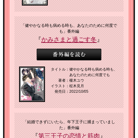
「健やかなる時も病める時も、あなたのために何度で
も」番外編
『
かみさまと過ごす冬
』
タイトル：
健やかなる時も病める時も、
あなたのために何度でも
著者：
榎木ユウ
イラスト：
柾木見月
発売日：
2022/10/05
「結婚できずにいたら、年下王子に捕まっていまし
た」番外編
『
第三王子の恋情と筋肉
』