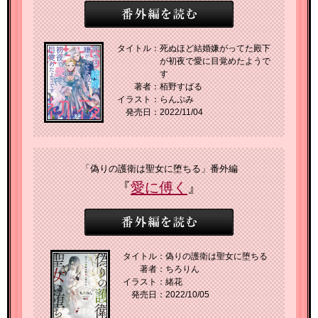
タイトル：
死ぬほど結婚嫌がってた殿下
が初夜で愛に目覚めたようで
す
著者：
栢野すばる
イラスト：
らんぷみ
発売日：
2022/11/04
「偽りの護衛は聖女に堕ちる」番外編
『
愛に傅く
』
タイトル：
偽りの護衛は聖女に堕ちる
著者：
ちろりん
イラスト：
緒花
発売日：
2022/10/05