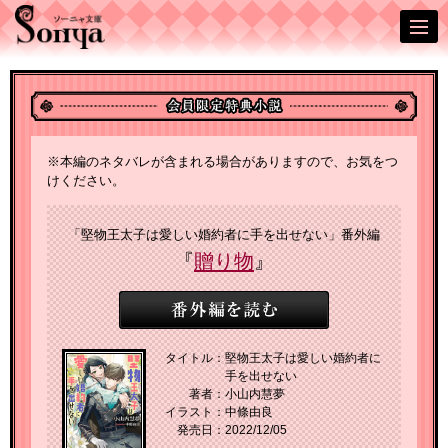
※本編のネタバレが含まれる場合がありますので、お気をつ
けください。
「堅物王太子は愛しい婚約者に手を出せない」番外編
『
贈り物
』
タイトル：
堅物王太子は愛しい婚約者に
手を出せない
著者：
小山内慧夢
イラスト：
中條由良
発売日：
2022/12/05