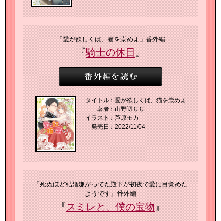
「愛が欲しくば、猫を崇めよ」番外編
『
騎士の休日
』
タイトル：
愛が欲しくば、猫を崇めよ
著者：
山野辺りり
イラスト：
芦原モカ
発売日：
2022/11/04
「死ぬほど結婚嫌がってた殿下が初夜で愛に目覚めた
ようです」番外編
『
スミレと、僕の宝物
』