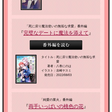
「死に戻り魔法使いの無垢な求愛」番外編
『
完璧なデートに魔法を添えて
』
タイトル：
死に戻り魔法使いの無垢な求
愛
著者：
八巻にのは
イラスト：
吉崎ヤスミ
発売日：
2022/08/03
「純愛の業火」番外編
『
両手いっぱいの桃色の花
』