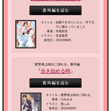
タイトル：
結婚できずにいたら、年下王
子に捕まっていました
著者：
市尾彩佳
イラスト：
笹原亜美
発売日：
2022/09/05
「復讐者は純白に溺れる」番外編
『
歩き始める時
』
タイトル：
復讐者は純白に溺れる
著者：
小出みき
イラスト：
篁ふみ
発売日：
2022/08/03