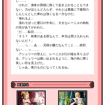
し……。
けれど、身体が異様に熱くて起き上がることもでき
ない。力がほとんど入らず、それとは裏腹に下腹部の
じんじんとした痺れは強くなる一方なのだ。
「挿れるよ」
濡れそぼった蜜口の中央に、大きなレーニエの肉杭
の先があてがわれた。
「だ……駄目……」
「そう？ 刺青のある僕なんて、本当は受け入れられ
ないんだ？」
「……っ……あ……兄様が嫌だなんてこと……絶対、
ない……っ……」
アシュリーの答えに、レーニエが口の端を吊り上げ
る。アシュリーは吸い込まれるように、海の色に輝く
美しい目を見上げた。
「じゃあ、僕のものになってくれるね」