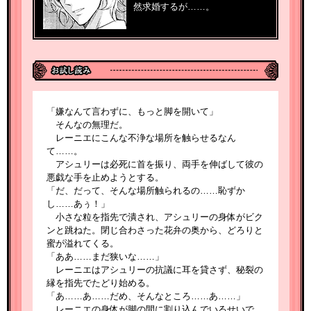
然求婚するが……。
「嫌なんて言わずに、もっと脚を開いて」
そんなの無理だ。
レーニエにこんな不浄な場所を触らせるなん
て……。
アシュリーは必死に首を振り、両手を伸ばして彼の
悪戯な手を止めようとする。
「だ、だって、そんな場所触られるの……恥ずか
し……あぅ！」
小さな粒を指先で潰され、アシュリーの身体がビク
ンと跳ねた。閉じ合わさった花弁の奥から、どろりと
蜜が溢れてくる。
「ああ……まだ狭いな……」
レーニエはアシュリーの抗議に耳を貸さず、秘裂の
縁を指先でたどり始める。
「あ……あ……だめ、そんなところ……あ……」
レーニエの身体が脚の間に割り込んでいるせいで、