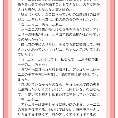
膝を合わせて秘部を隠すこともできない。大きく開か
された脚が、わなわなと震え始めた。
「駄目じゃない、ここに入っていいのは僕だけのはず
だよ……それとも君は、他の男のものを入れたい？」
「な……っ……あっ……あ……」
レーニエの指先が怪しげな場所を滑るたびに、アシ
ュリーの呼吸が乱れ、吐き出す息の温度が上がってい
くのがわかった。
「僕は君の中に入りたい。今までも君に欲情して、抱
きたいと思っていたけれど……ちゃんと気づいてくれ
ていた？」
「う……?……どうして？ 私なんて……お子様で末
っ子の……あぁっ」
再び和毛に埋もれた粒を潰され、アシュリーはレー
ニエの手首を?む手を放し、彼の首筋に縋り付いてし
まった。
「気づいていなかったのなら、それはそれで僕の教育
は成功したということだけど……寂しいな、今日なん
て、可愛い君を抱きしめるたびに勃起していたのに」
「勃……起……」
アシュリーは爆発しそうに熱い顔のまま、レーニエ
の言葉を復唱する。顔だけではない。身体中さっきよ
りもますます熱くて、息が苦しくてうずうずするの