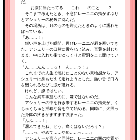
だ。
──お腹に当たってる……これ……のこと……？
そこまで考えたとき、不意にレーニエの指がずぶり
とアシュリーの秘裂に沈んだ。
その場所は、月のものを迎えたときのように濡れそ
ぼっている。
「あ……！」
鋭い声を上げた瞬間、再びレーニエが唇を塞いでき
た。アシュリーの口腔に舌をねじ込み、言葉を封じた
まま、中に入れた指でゆっくりと蜜洞をこじ開けてい
く。
「ん……んん……っ！ ん……ッ！」
これまでの人生で感じたことのない異物感から、ア
シュリーは身もだえて逃れようとした。熱い舌で口内
を嬲られるたびに涙が溢れる。
けれど、嫌ではない。
こんな異常事態なのに、嫌ではないのだ。
アシュリーの中を行き来するレーニエの指先が、く
ちゅくちゅと淫猥な音を立て始める。同時に、火照っ
た身体の疼きがますます強まった。
「んふ……！」
「濡れてきたね、どう、痛くはないだろう？」
「……っ、やめて……やめ……っ……」
アシュリーが言うと同時に、レーニエの頭の位置が