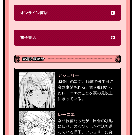
オンライン書店
電子書店
アシュリー
33番目の皇女。16歳の誕生日に
突然幽閉される。個人教師だっ
たレーニエのことを実の兄以上
に慕っている。
レーニエ
宰相候補だったが、田舎の領地
に戻り、のんびりした生活を送
っている様子。アシュリーに突