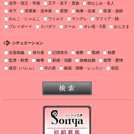
皇帝・国王・宰相
王子・皇子・貴族
幼なじみ・友人
2025/11/06
年下
実業家・資本家
変態
執事・従者
医者・薬師
2025年11月刊電子書籍配信のお知らせ
わんこ・にゃんこ
ワイルド
ヤンデレ
マフィア・賊
2025/10/06
プレイボーイ
スパダリ
クール
オレ様・S系
おじさま
2025年10月刊電子書籍配信のお知らせ
2025/09/03
シチュエーション
2025年９月刊電子書籍配信のお知らせ
近親相姦
身分差
記憶喪失
複数
緊縛
純愛
2025/08/05
監禁・軟禁
略奪
新婚・溺愛
政略結婚
復讐・愛憎
2025年８月刊電子書籍配信のお知らせ
後宮（ハレム）
年の差
媚薬・調教・レッスン
初恋
2025/07/03
2025年７月刊電子書籍配信のお知らせ
2025/06/19
2025年６月刊電子書籍配信のお知らせ
2025/05/07
2025年５月刊電子書籍配信のお知らせ
2025/04/03
2025年４月刊電子書籍配信のお知らせ