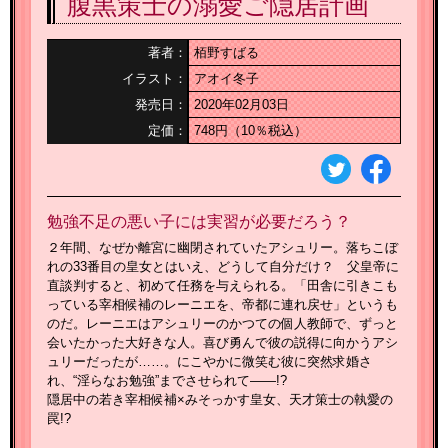
腹黒策士の溺愛ご隠居計画
著者：
栢野すばる
イラスト：
アオイ冬子
発売日：
2020年02月03日
定価：
748円（10％税込）
勉強不足の悪い子には実習が必要だろう？
２年間、なぜか離宮に幽閉されていたアシュリー。落ちこぼ
れの33番目の皇女とはいえ、どうして自分だけ？ 父皇帝に
直談判すると、初めて任務を与えられる。「田舎に引きこも
っている宰相候補のレーニエを、帝都に連れ戻せ」というも
のだ。レーニエはアシュリーのかつての個人教師で、ずっと
会いたかった大好きな人。喜び勇んで彼の説得に向かうアシ
ュリーだったが……。にこやかに微笑む彼に突然求婚さ
れ、“淫らなお勉強”までさせられて――!?
隠居中の若き宰相候補×みそっかす皇女、天才策士の執愛の
罠!?