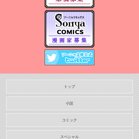
2025/03/05
2025年３月刊電子書籍配信のお知らせ
2024/12/06
【Sonyaコミックス 電子書店配信開始】悪人の恋１、みそっかす
王女の結婚事情１
2024/12/04
2024年12月刊電子書籍配信のお知らせ
2024/10/29
【11月６日発売】Sonyaコミックス『悪人の恋1』『みそっかす王女
の結婚事情1』特典情報
トップ
2024/10/29
【11月上旬〜12月上旬】Sonyaコミックス４周年フェア特典情報
小説
2024/10/29
【期間限定無料配信！】Sonyaコミックス【単話お試し読み合本
コミック
版】
スペシャル
2024/10/04