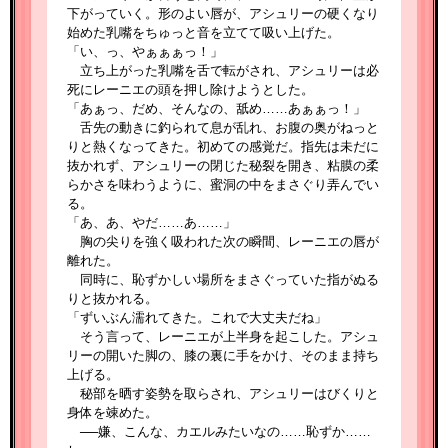
下がっていく。形のよい唇が、アシュリーの硬くなり
始めた乳嘴をちゅっと音を立てて吸い上げた。
「い、っ、やぁぁぁっ！」
立ち上がった乳嘴を舌で転がされ、アシュリーは必
死にレーニエの頭を押し除けようとした。
「あぁっ、だめ、そんなの、舐め……あぁぁっ！」
舌先の動きに釣られて息が乱れ、お腹の奥がねっと
りと熱くなってきた。初めての感覚だ。指先は未だに
抜かれず、アシュリーの閉じた秘裂を開き、粘膜の柔
らかさを味わうように、蜜洞の中をまさぐり弄んでい
る。
「あ、あ、やだ……あ……」
胸の尖りを強く吸われた次の瞬間、レーニエの唇が
離れた。
同時に、恥ずかしい場所をまさぐっていた指がぬる
りと抜かれる。
「ずいぶん濡れてきた。これで大丈夫だね」
そう言って、レーニエが上半身を起こした。アシュ
リーの開いた脚の、膝の裏に手をかけ、そのまま持ち
上げる。
秘部を晒す姿勢を取らされ、アシュリーはびくりと
身体を竦めた。
──嫌、こんな、カエルみたいなの……恥ずか……