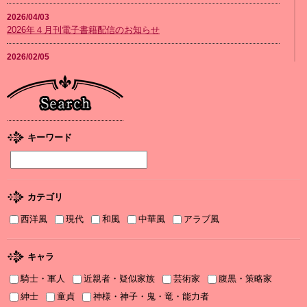
2026/04/03
2026年４月刊電子書籍配信のお知らせ
2026/02/05
2026年２月刊電子書籍配信のお知らせ
2026/01/08
2026年１月刊電子書籍配信のお知らせ
2025/12/04
キーワード
2025年12月刊電子書籍配信のお知らせ
2025/12/04
『打算婚 未亡人になりかけましたがヤンデレ実業家の愛され妻に
カテゴリ
なりました』お詫びと訂正
西洋風
現代
和風
中華風
アラブ風
2025/11/21
書泉2025年TLフェア Sonyaコミックス参加サイン色紙ちらっと見
せ♡
キャラ
騎士・軍人
近親者・疑似家族
芸術家
腹黒・策略家
2025/11/08
書泉2025年TLフェア ソーニャ文庫・Sonyaコミックス参加♡
紳士
童貞
神様・神子・鬼・竜・能力者