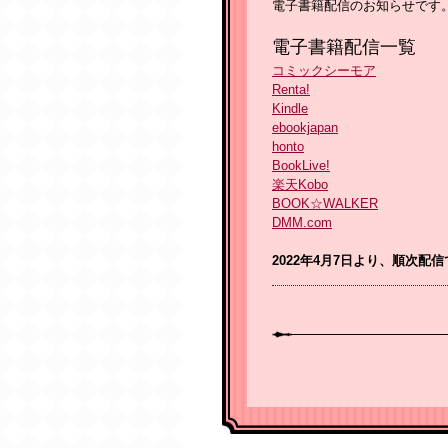
電子書籍配信のお知らせです
電子書籍配信一覧
コミックシーモア
Renta!
Kindle
ebookjapan
honto
BookLive!
楽天Kobo
BOOK☆WALKER
DMM.com
2022年4月7
日より、順次配信