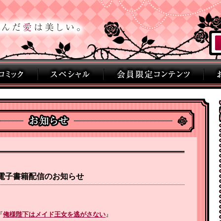
刊電子書籍配信のお知らせ
『
俺様陛下はメイド王女を逃がさない
』