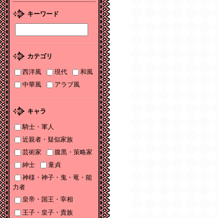
2026/01/08
キーワード
2026年１月刊電子書籍
配信のお知らせ
2025/12/04
カテゴリ
2025年12月刊電子書籍
配信のお知らせ
西洋風
現代
和風
中華風
アラブ風
2025/12/04
『打算婚 未亡人にな
りかけましたがヤンデ
キャラ
レ実業家の愛され妻に
なりました』お詫びと
騎士・軍人
訂正
近親者・疑似家族
芸術家
腹黒・策略家
2025/11/21
書泉2025年TLフェア
紳士
童貞
Sonyaコミックス参加
神様・神子・鬼・竜・能
サイン色紙ちらっと見
力者
せ♡
皇帝・国王・宰相
2025/11/08
王子・皇子・貴族
書泉2025年TLフェア