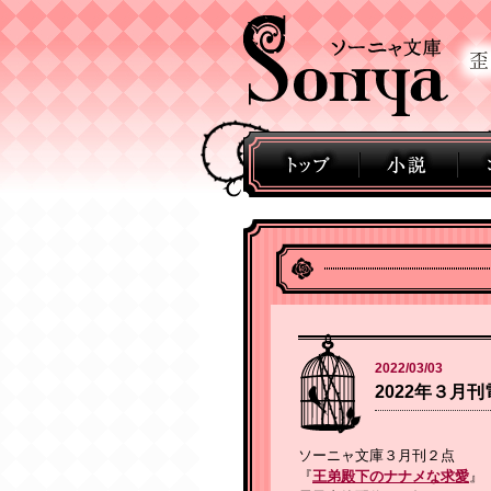
2022/03/03
2022年３月
ソーニャ文庫３月刊２点
『
王弟殿下のナナメな求愛
』