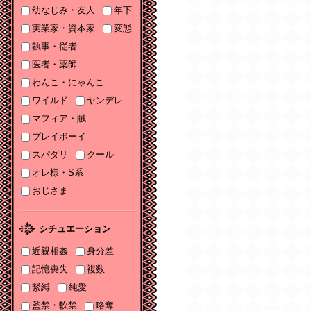
幼なじみ・友人
年下
ソーニャ文庫・Sonya
コミックス参加♡
実業家・資本家
変態
執事・従者
2025/11/06
医者・薬師
2025年11月刊電子書籍
配信のお知らせ
わんこ・にゃんこ
ワイルド
ヤンデレ
2025/10/06
マフィア・賊
2025年10月刊電子書籍
配信のお知らせ
プレイボーイ
スパダリ
クール
2025/09/03
2025年９月刊電子書籍
オレ様・S系
配信のお知らせ
おじさま
2025/08/05
2025年８月刊電子書籍
シチュエーション
配信のお知らせ
近親相姦
身分差
2025/07/03
記憶喪失
複数
2025年７月刊電子書籍
緊縛
純愛
配信のお知らせ
監禁・軟禁
略奪