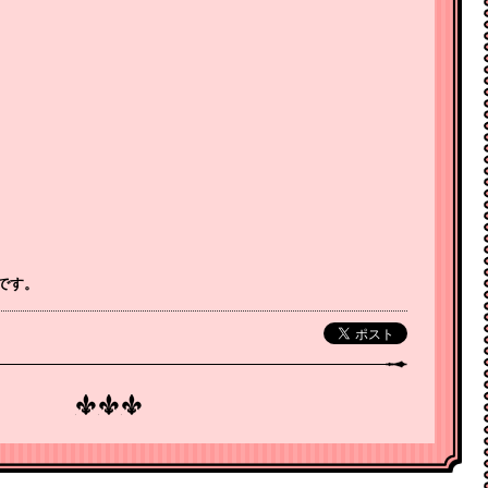
。
です。