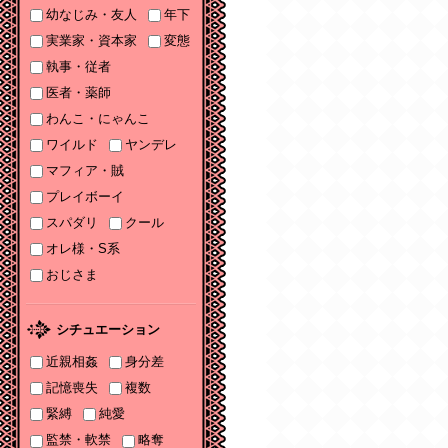
幼なじみ・友人
年下
ソーニャ文庫・Sonya
コミックス参加♡
実業家・資本家
変態
執事・従者
2025/11/06
医者・薬師
2025年11月刊電子書籍
配信のお知らせ
わんこ・にゃんこ
ワイルド
ヤンデレ
2025/10/06
マフィア・賊
2025年10月刊電子書籍
配信のお知らせ
プレイボーイ
スパダリ
クール
2025/09/03
2025年９月刊電子書籍
オレ様・S系
配信のお知らせ
おじさま
2025/08/05
2025年８月刊電子書籍
シチュエーション
配信のお知らせ
近親相姦
身分差
2025/07/03
記憶喪失
複数
2025年７月刊電子書籍
緊縛
純愛
配信のお知らせ
監禁・軟禁
略奪