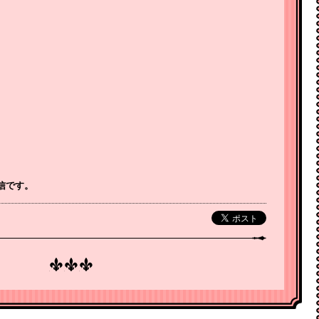
。
配信です。