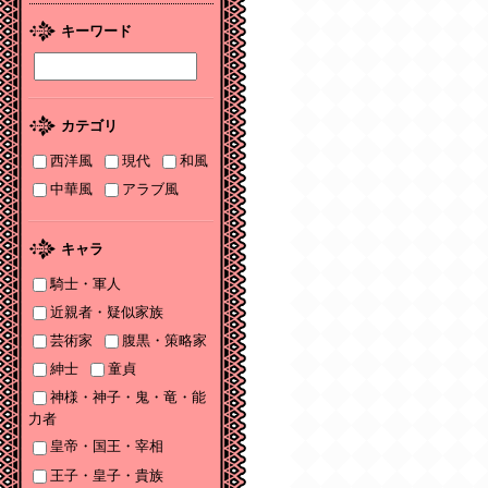
2026/01/08
キーワード
2026年１月刊電子書籍
配信のお知らせ
2025/12/04
カテゴリ
2025年12月刊電子書籍
配信のお知らせ
西洋風
現代
和風
中華風
アラブ風
2025/12/04
『打算婚 未亡人にな
りかけましたがヤンデ
キャラ
レ実業家の愛され妻に
なりました』お詫びと
騎士・軍人
訂正
近親者・疑似家族
芸術家
腹黒・策略家
2025/11/21
書泉2025年TLフェア
紳士
童貞
Sonyaコミックス参加
神様・神子・鬼・竜・能
サイン色紙ちらっと見
力者
せ♡
皇帝・国王・宰相
2025/11/08
王子・皇子・貴族
書泉2025年TLフェア