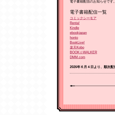
電子書籍配信のお知らせです
電子書籍配信一覧
コミックシーモア
Renta!
Kindle
ebookjapan
honto
BookLive!
楽天Kobo
BOOK☆WALKER
DMM.com
2026年６月４日より、順次