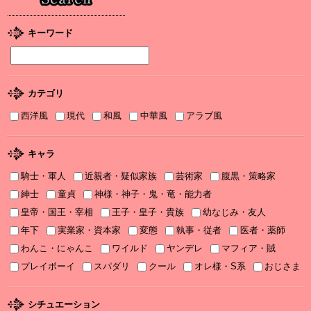
2026年１月刊電子書籍配信のお知らせ
2025/12/04
キーワード
2025年12月刊電子書籍配信のお知らせ
2025/12/04
『打算婚 未亡人になりかけましたがヤンデレ実業家の愛され妻に
カテゴリ
なりました』お詫びと訂正
西洋風
現代
和風
中華風
アラブ風
2025/11/21
書泉2025年TLフェア Sonyaコミックス参加サイン色紙ちらっと見
せ♡
キャラ
騎士・軍人
近親者・疑似家族
芸術家
腹黒・策略家
2025/11/08
書泉2025年TLフェア ソーニャ文庫・Sonyaコミックス参加♡
紳士
童貞
神様・神子・鬼・竜・能力者
皇帝・国王・宰相
王子・皇子・貴族
幼なじみ・友人
2025/11/06
年下
実業家・資本家
変態
執事・従者
医者・薬師
2025年11月刊電子書籍配信のお知らせ
わんこ・にゃんこ
ワイルド
ヤンデレ
マフィア・賊
2025/10/06
プレイボーイ
スパダリ
クール
オレ様・S系
おじさま
2025年10月刊電子書籍配信のお知らせ
2025/09/03
シチュエーション