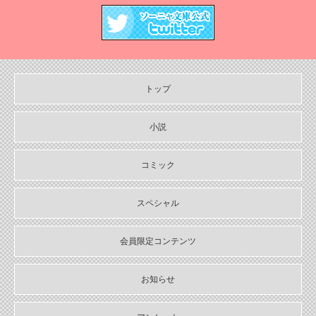
2024/12/04
2024年12月刊電子書籍配信のお知らせ
2024/10/29
【11月６日発売】Sonyaコミックス『悪人の恋1』『みそっかす王女
の結婚事情1』特典情報
トップ
2024/10/29
【11月上旬〜12月上旬】Sonyaコミックス４周年フェア特典情報
小説
2024/10/29
【期間限定無料配信！】Sonyaコミックス【単話お試し読み合本
コミック
版】
スペシャル
2024/10/04
2024年10月刊電子書籍配信のお知らせ
会員限定コンテンツ
2024/09/04
2024年９月刊電子書籍配信のお知らせ
お知らせ
2024/08/05
2024年８月刊電子書籍配信のお知らせ