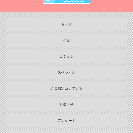
2024/10/29
【11月６日発売】Sonyaコミックス『悪人の恋1』『みそっかす王女
の結婚事情1』特典情報
トップ
2024/10/29
【11月上旬〜12月上旬】Sonyaコミックス４周年フェア特典情報
小説
2024/10/29
【期間限定無料配信！】Sonyaコミックス【単話お試し読み合本
コミック
版】
スペシャル
2024/10/04
2024年10月刊電子書籍配信のお知らせ
会員限定コンテンツ
2024/09/04
2024年９月刊電子書籍配信のお知らせ
お知らせ
2024/08/05
2024年８月刊電子書籍配信のお知らせ
アンケート
2024/07/03
2024年７月刊電子書籍配信のお知らせ