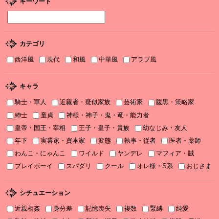
2025/12/04
キーワード
2025年12月刊電子書籍配信のお知らせ
2025/12/04
『打算婚 未亡人になりかけましたがヤンデレ実業家の愛され妻に
カテゴリ
なりました』お詫びと訂正
西洋風
現代
和風
中華風
アラブ風
2025/11/21
書泉2025年TLフェア Sonyaコミックス参加サイン色紙ちらっと見
せ♡
キャラ
騎士・軍人
近親者・疑似家族
芸術家
腹黒・策略家
2025/11/08
書泉2025年TLフェア ソーニャ文庫・Sonyaコミックス参加♡
紳士
童貞
神様・神子・鬼・竜・能力者
皇帝・国王・宰相
王子・皇子・貴族
幼なじみ・友人
2025/11/06
年下
実業家・資本家
変態
執事・従者
医者・薬師
2025年11月刊電子書籍配信のお知らせ
わんこ・にゃんこ
ワイルド
ヤンデレ
マフィア・賊
2025/10/06
プレイボーイ
スパダリ
クール
オレ様・S系
おじさま
2025年10月刊電子書籍配信のお知らせ
2025/09/03
シチュエーション
2025年９月刊電子書籍配信のお知らせ
近親相姦
身分差
記憶喪失
複数
緊縛
純愛
2025/08/05