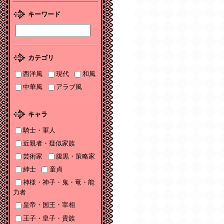
2026/01/08
キーワード
2026年１月刊電子書籍
配信のお知らせ
2025/12/04
カテゴリ
2025年12月刊電子書籍
配信のお知らせ
西洋風
現代
和風
中華風
アラブ風
2025/12/04
『打算婚 未亡人にな
りかけましたがヤンデ
キャラ
レ実業家の愛され妻に
なりました』お詫びと
騎士・軍人
訂正
近親者・疑似家族
芸術家
腹黒・策略家
2025/11/21
書泉2025年TLフェア
紳士
童貞
Sonyaコミックス参加
神様・神子・鬼・竜・能
サイン色紙ちらっと見
力者
せ♡
皇帝・国王・宰相
2025/11/08
王子・皇子・貴族
書泉2025年TLフェア