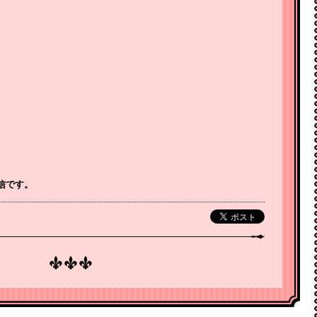
。
配信です。