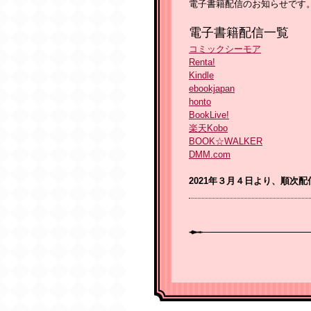
電子書籍配信のお知らせです
電子書籍配信一覧
コミックシーモア
Renta!
Kindle
ebookjapan
honto
BookLive!
楽天Kobo
BOOK☆WALKER
DMM.com
2021年３月４日より、順次