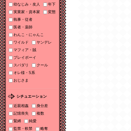
幼なじみ・友人
年下
ソーニャ文庫・Sonya
コミックス参加♡
実業家・資本家
変態
執事・従者
2025/11/06
医者・薬師
2025年11月刊電子書籍
配信のお知らせ
わんこ・にゃんこ
ワイルド
ヤンデレ
2025/10/06
マフィア・賊
2025年10月刊電子書籍
配信のお知らせ
プレイボーイ
スパダリ
クール
2025/09/03
2025年９月刊電子書籍
オレ様・S系
配信のお知らせ
おじさま
2025/08/05
2025年８月刊電子書籍
シチュエーション
配信のお知らせ
近親相姦
身分差
2025/07/03
記憶喪失
複数
2025年７月刊電子書籍
緊縛
純愛
配信のお知らせ
監禁・軟禁
略奪