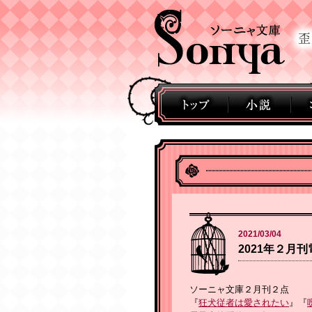
2021/03/04
2021年２月
ソーニャ文庫２月刊２点
『
狂犬従者は愛されたい
』『