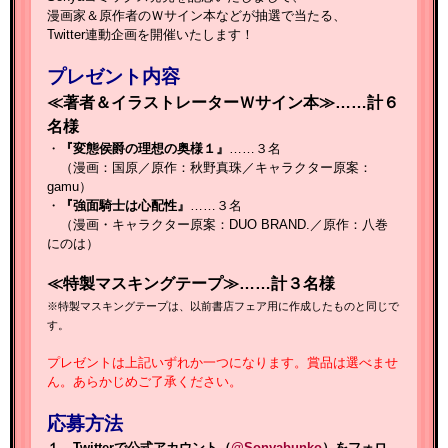
漫画家＆原作者のＷサイン本などが抽選で当たる、
Twitter連動企画を開催いたします！
プレゼント内容
≪著者＆イラストレーターＷサイン本≫……計６
名様
・
『変態侯爵の理想の奥様１』
……３名
（漫画：国原／原作：秋野真珠／キャラクター原案：
gamu）
・
『強面騎士は心配性』
……３名
（漫画・キャラクター原案：DUO BRAND.／原作：八巻
にのは
）
≪特製マスキングテープ≫……計３名様
※特製マスキングテープは、以前書店フェア用に作成したものと同じで
す。
プレゼントは上記いずれか一つになります。賞品は選べませ
ん。あらかじめご了承ください。
応募方法
１．Twitterで公式アカウント（
@Sonyabunko
）をフォロ