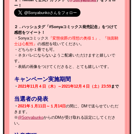
ー！
２．ハッシュタグ「#Sonyaコミックス発売記念」をつけて
感想をツイート！
・Sonyaコミックス
『変態侯爵の理想の奥様１』、『強面騎
士は心配性』
の感想を呟いてください。
・どちらか１冊でも可。
・ネタバレにならないようご配慮いただけますと嬉しいで
す。
・表紙の画像をつけてくださると、とても嬉しいです。
キャンペーン実施期間
・
2021年11月４日（木）～2021年12月４日（土）23:59
まで
当選者の発表
・
2021年１月11日～１月14日
の間に、DMで送らせていただ
きます。
※
@Sonyabunko
からのDMが受け取れる設定にしてくださ
い。