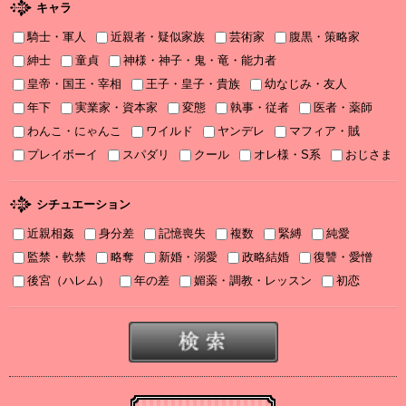
せ♡
キャラ
騎士・軍人
近親者・疑似家族
芸術家
腹黒・策略家
2025/11/08
書泉2025年TLフェア ソーニャ文庫・Sonyaコミックス参加♡
紳士
童貞
神様・神子・鬼・竜・能力者
皇帝・国王・宰相
王子・皇子・貴族
幼なじみ・友人
2025/11/06
年下
実業家・資本家
変態
執事・従者
医者・薬師
2025年11月刊電子書籍配信のお知らせ
わんこ・にゃんこ
ワイルド
ヤンデレ
マフィア・賊
2025/10/06
プレイボーイ
スパダリ
クール
オレ様・S系
おじさま
2025年10月刊電子書籍配信のお知らせ
2025/09/03
シチュエーション
2025年９月刊電子書籍配信のお知らせ
近親相姦
身分差
記憶喪失
複数
緊縛
純愛
2025/08/05
監禁・軟禁
略奪
新婚・溺愛
政略結婚
復讐・愛憎
2025年８月刊電子書籍配信のお知らせ
後宮（ハレム）
年の差
媚薬・調教・レッスン
初恋
2025/07/03
2025年７月刊電子書籍配信のお知らせ
2025/06/19
2025年６月刊電子書籍配信のお知らせ