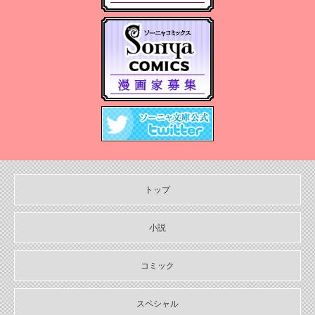
2025/03/05
2025年３月刊電子書籍配信のお知らせ
2024/12/06
【Sonyaコミックス 電子書店配信開始】悪人の恋１、みそっかす
王女の結婚事情１
2024/12/04
2024年12月刊電子書籍配信のお知らせ
2024/10/29
【11月６日発売】Sonyaコミックス『悪人の恋1』『みそっかす王女
の結婚事情1』特典情報
トップ
2024/10/29
【11月上旬〜12月上旬】Sonyaコミックス４周年フェア特典情報
小説
2024/10/29
【期間限定無料配信！】Sonyaコミックス【単話お試し読み合本
コミック
版】
スペシャル
2024/10/04