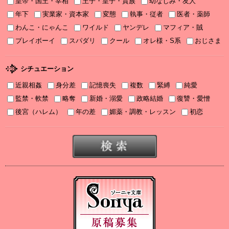
皇帝・国王・宰相
王子・皇子・貴族
幼なじみ・友人
2025/11/06
年下
実業家・資本家
変態
執事・従者
医者・薬師
2025年11月刊電子書籍配信のお知らせ
わんこ・にゃんこ
ワイルド
ヤンデレ
マフィア・賊
2025/10/06
プレイボーイ
スパダリ
クール
オレ様・S系
おじさま
2025年10月刊電子書籍配信のお知らせ
2025/09/03
シチュエーション
2025年９月刊電子書籍配信のお知らせ
近親相姦
身分差
記憶喪失
複数
緊縛
純愛
2025/08/05
監禁・軟禁
略奪
新婚・溺愛
政略結婚
復讐・愛憎
2025年８月刊電子書籍配信のお知らせ
後宮（ハレム）
年の差
媚薬・調教・レッスン
初恋
2025/07/03
2025年７月刊電子書籍配信のお知らせ
2025/06/19
2025年６月刊電子書籍配信のお知らせ
2025/05/07
2025年５月刊電子書籍配信のお知らせ
2025/04/03
2025年４月刊電子書籍配信のお知らせ