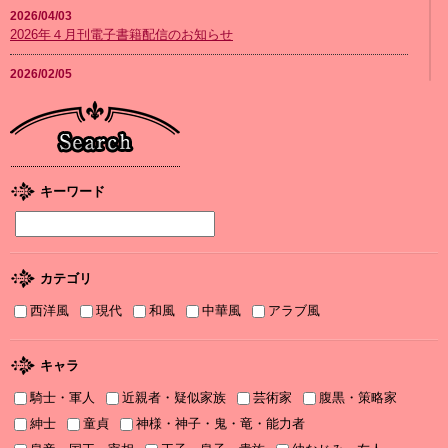
2026/04/03
2026年４月刊電子書籍配信のお知らせ
2026/02/05
2026年２月刊電子書籍配信のお知らせ
2026/01/08
2026年１月刊電子書籍配信のお知らせ
2025/12/04
キーワード
2025年12月刊電子書籍配信のお知らせ
2025/12/04
『打算婚 未亡人になりかけましたがヤンデレ実業家の愛され妻に
カテゴリ
なりました』お詫びと訂正
西洋風
現代
和風
中華風
アラブ風
2025/11/21
書泉2025年TLフェア Sonyaコミックス参加サイン色紙ちらっと見
せ♡
キャラ
騎士・軍人
近親者・疑似家族
芸術家
腹黒・策略家
2025/11/08
書泉2025年TLフェア ソーニャ文庫・Sonyaコミックス参加♡
紳士
童貞
神様・神子・鬼・竜・能力者