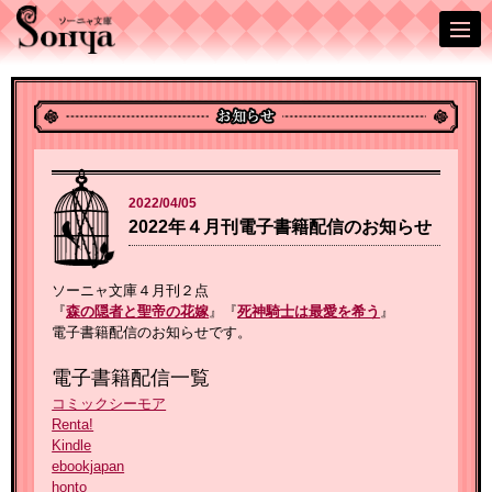
2022/04/05
2022年４月刊電子書籍配信のお知らせ
ソーニャ文庫４月刊２点
『
森の隠者と聖帝の花嫁
』『
死神騎士は最愛を希う
』
電子書籍配信のお知らせです。
電子書籍配信一覧
コミックシーモア
Renta!
Kindle
ebookjapan
honto