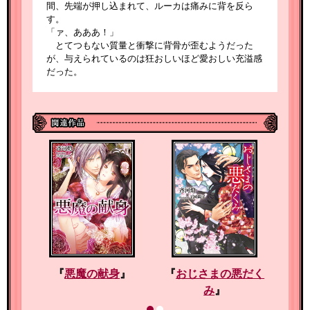
間、先端が押し込まれて、ルーカは痛みに背を反ら
す。
「ァ、あああ！」
とてつもない質量と衝撃に背骨が歪むようだった
が、与えられているのは狂おしいほど愛おしい充溢感
だった。
『
悪魔の献身
』
『
おじさまの悪だく
』
『
み
』