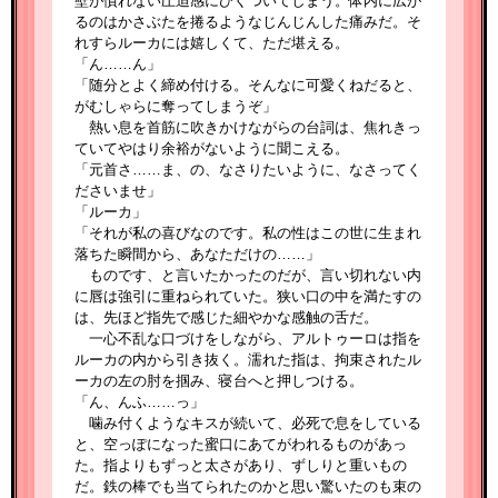
壁が慣れない圧迫感にひくついてしまう。体内に広が
るのはかさぶたを捲るようなじんじんした痛みだ。そ
れすらルーカには嬉しくて、ただ堪える。
「ん……ん」
「随分とよく締め付ける。そんなに可愛くねだると、
がむしゃらに奪ってしまうぞ」
熱い息を首筋に吹きかけながらの台詞は、焦れきっ
ていてやはり余裕がないように聞こえる。
「元首さ……ま、の、なさりたいように、なさってく
ださいませ」
「ルーカ」
「それが私の喜びなのです。私の性はこの世に生まれ
落ちた瞬間から、あなただけの……」
ものです、と言いたかったのだが、言い切れない内
に唇は強引に重ねられていた。狭い口の中を満たすの
は、先ほど指先で感じた細やかな感触の舌だ。
一心不乱な口づけをしながら、アルトゥーロは指を
ルーカの内から引き抜く。濡れた指は、拘束されたル
ーカの左の肘を掴み、寝台へと押しつける。
「ん、んふ……っ」
噛み付くようなキスが続いて、必死で息をしている
と、空っぽになった蜜口にあてがわれるものがあっ
た。指よりもずっと太さがあり、ずしりと重いもの
だ。鉄の棒でも当てられたのかと思い驚いたのも束の