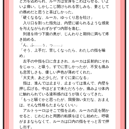
と力を込められ、ルーカは全身をこわばらせる。いよ
いよ痛い。しかしこじ開けられる苦しみも、妻として
の務めだと思うと喜ばしかった。
「硬くなるな、ルーカ。ゆっくり息を吐け」
入り口を割った指先は、内壁に破られるような感覚
を与えながらわずかずつ内部を進む。
到達を待つ下腹の奥が、じんわりと期待に満ちて疼
き始める。
「ん、ふ……ぅ、っ……」
「そう、上手だ。苦しくなったら、わたしの指を噛
め」
左手の中指を口に含まされ、ルーカは反射的にそれ
をじゅっ、と吸う。すでに苦しかったが、不安も痛み
も息苦しさも、優しい声色が薄めてくれた。
「大丈夫、あと少しだ。すぐに楽になる」
指は、進んでは止まり、止まっては進んで、内壁を
押し広げる。中ほどまで来ただろうか。痛みより体内
に触れられている違和感のほうが強くなってきた。
「もっと騒ぐかと思ったが、我慢強い女だな、おまえ
は。そんな性格もたまらなくいい」
アルトゥーロはそこで指を止め、ルーカの足を開か
せると、じわじわと周囲の粘膜をほぐし始めた。呼吸
がままならなくて、ルーカは口内の指をそっと舌で押
し出す。