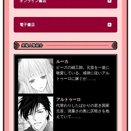
オンライン書店
電子書店
ルーカ
ビーズの細工師。元首を一途に
敬愛している。戒律に従いアル
トゥーロに嫁ぐが……。
アルトゥーロ
代替わりしたばかりの若き国家
元首。清廉さの奥に仄暗さを抱
えていて……。