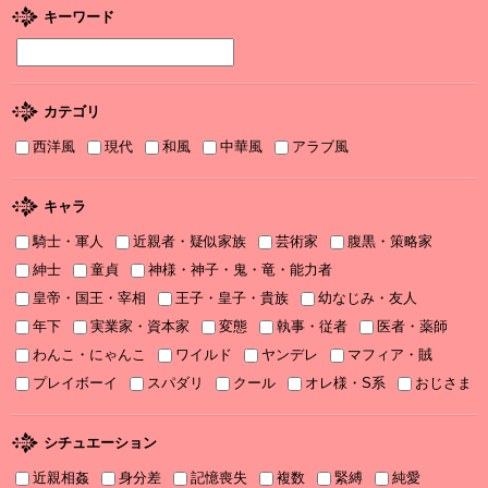
2025/12/04
キーワード
2025年12月刊電子書籍配信のお知らせ
2025/12/04
『打算婚 未亡人になりかけましたがヤンデレ実業家の愛され妻に
カテゴリ
なりました』お詫びと訂正
西洋風
現代
和風
中華風
アラブ風
2025/11/21
書泉2025年TLフェア Sonyaコミックス参加サイン色紙ちらっと見
せ♡
キャラ
騎士・軍人
近親者・疑似家族
芸術家
腹黒・策略家
2025/11/08
書泉2025年TLフェア ソーニャ文庫・Sonyaコミックス参加♡
紳士
童貞
神様・神子・鬼・竜・能力者
皇帝・国王・宰相
王子・皇子・貴族
幼なじみ・友人
2025/11/06
年下
実業家・資本家
変態
執事・従者
医者・薬師
2025年11月刊電子書籍配信のお知らせ
わんこ・にゃんこ
ワイルド
ヤンデレ
マフィア・賊
2025/10/06
プレイボーイ
スパダリ
クール
オレ様・S系
おじさま
2025年10月刊電子書籍配信のお知らせ
2025/09/03
シチュエーション
2025年９月刊電子書籍配信のお知らせ
近親相姦
身分差
記憶喪失
複数
緊縛
純愛