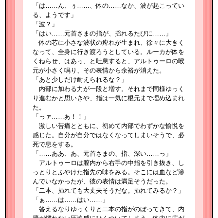
「は……ん、ぅ……、体の……なか、波が起こってい
る、ようです」
「波？」
「はい……元首さまの指が、揺れるたびに……」
体の芯に小さな波状の痺れが生まれ、徐々に大きく
なって、全身に行き渡ろうとしている。ルーカが体を
くねらせ、はあっ、と吐息すると、アルトゥーロの喉
元が小さく鳴り、その表情から余裕が消えた。
「あと少しだけ耐えられるな？」
内部に加わる力が一段と増す。それまで同様ゆっく
り進むかと思いきや、指は一気に根元まで埋め込まれ
た。
「っァ……あ！！」
激しい苦痛とともに、初めて内部でわずかな愉悦を
感じた。自分が自分ではなくなってしまいそうで、必
死で息をする。
「……ああ、あ、元首さまの、指、深い……っ」
アルトゥーロは膣内から右手の中指を引き抜き、し
っとりとふやけた指先の味をみる。そこには血など滲
んでいなかったが、彼の表情は満足そうだった。
「二本、挿れても大丈夫そうだな。挿れてみるか？」
「ぁ……は……はい……」
答えるなりゆっくりと二本の指がのぼってきて、内