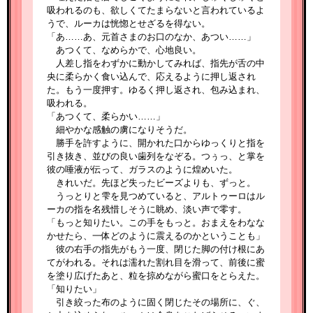
吸われるのも、欲しくてたまらないと言われているよ
うで、ルーカは恍惚とせざるを得ない。
「あ……あ、元首さまのお口のなか、あつい……」
あつくて、なめらかで、心地良い。
人差し指をわずかに動かしてみれば、指先が舌の中
央に柔らかく食い込んで、応えるように押し返され
た。もう一度押す。ゆるく押し返され、包み込まれ、
吸われる。
「あつくて、柔らかい……」
細やかな感触の虜になりそうだ。
勝手を許すように、開かれた口からゆっくりと指を
引き抜き、並びの良い歯列をなぞる。つぅっ、と掌を
彼の唾液が伝って、ガラスのように煌めいた。
きれいだ。先ほど失ったビーズよりも、ずっと。
うっとりと雫を見つめていると、アルトゥーロはル
ーカの指を名残惜しそうに眺め、淡い声で零す。
「もっと知りたい。この手をもっと。おまえをわなな
かせたら、一体どのように震えるのかということも」
彼の右手の指先がもう一度、閉じた脚の付け根にあ
てがわれる。それは濡れた割れ目を滑って、前後に蜜
を塗り広げたあと、粒を掠めながら蜜口をとらえた。
「知りたい」
引き絞った布のように固く閉じたその場所に、ぐ、