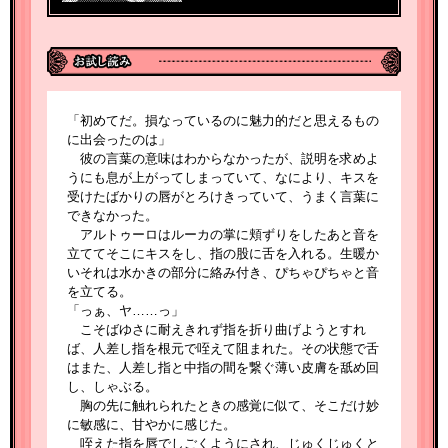
「初めてだ。損なっているのに魅力的だと思えるもの
に出会ったのは」
彼の言葉の意味はわからなかったが、説明を求めよ
うにも息が上がってしまっていて、なにより、キスを
受けたばかりの唇がとろけきっていて、うまく言葉に
できなかった。
アルトゥーロはルーカの掌に頬ずりをしたあと音を
立ててそこにキスをし、指の股に舌を入れる。生暖か
いそれは水かきの部分に絡み付き、ぴちゃぴちゃと音
を立てる。
「っぁ、ヤ……っ」
こそばゆさに耐えきれず指を折り曲げようとすれ
ば、人差し指を根元で咥えて阻まれた。その状態で舌
はまた、人差し指と中指の間を繋ぐ薄い皮膚を舐め回
し、しゃぶる。
胸の先に触れられたときの感覚に似て、そこだけ妙
に敏感に、甘やかに感じた。
咥えた指を唇でしごくようにされ、じゅくじゅくと