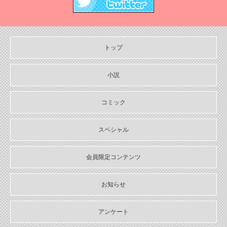
2024年12月刊電子書籍配信のお知らせ
2024/10/29
【11月６日発売】Sonyaコミックス『悪人の恋1』『みそっかす王女
の結婚事情1』特典情報
トップ
2024/10/29
【11月上旬〜12月上旬】Sonyaコミックス４周年フェア特典情報
小説
2024/10/29
【期間限定無料配信！】Sonyaコミックス【単話お試し読み合本
コミック
版】
スペシャル
2024/10/04
2024年10月刊電子書籍配信のお知らせ
会員限定コンテンツ
2024/09/04
2024年９月刊電子書籍配信のお知らせ
お知らせ
2024/08/05
2024年８月刊電子書籍配信のお知らせ
アンケート
2024/07/03