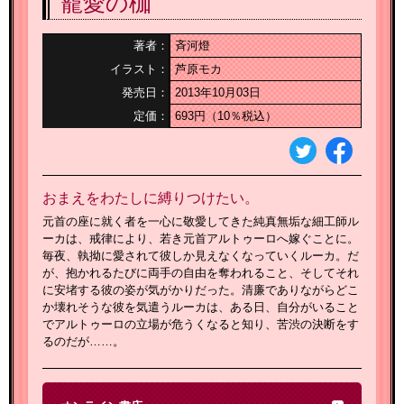
寵愛の枷
著者：
斉河燈
イラスト：
芦原モカ
発売日：
2013年10月03日
定価：
693円（10％税込）
おまえをわたしに縛りつけたい。
元首の座に就く者を一心に敬愛してきた純真無垢な細工師ル
ーカは、戒律により、若き元首アルトゥーロへ嫁ぐことに。
毎夜、執拗に愛されて彼しか見えなくなっていくルーカ。だ
が、抱かれるたびに両手の自由を奪われること、そしてそれ
に安堵する彼の姿が気がかりだった。清廉でありながらどこ
か壊れそうな彼を気遣うルーカは、ある日、自分がいること
でアルトゥーロの立場が危うくなると知り、苦渋の決断をす
るのだが……。