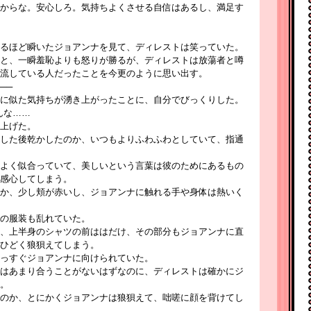
からな。安心しろ。気持ちよくさせる自信はあるし、満足す
るほど瞬いたジョアンナを見て、ディレストは笑っていた。
と、一瞬羞恥よりも怒りが勝るが、ディレストは放蕩者と噂
流している人だったことを今更のように思い出す。
──
に似た気持ちが湧き上がったことに、自分でびっくりした。
んな……
上げた。
した後乾かしたのか、いつもよりふわふわとしていて、指通
よく似合っていて、美しいという言葉は彼のためにあるもの
感心してしまう。
か、少し頬が赤いし、ジョアンナに触れる手や身体は熱いく
の服装も乱れていた。
、上半身のシャツの前ははだけ、その部分もジョアンナに直
ひどく狼狽えてしまう。
っすぐジョアンナに向けられていた。
はあまり合うことがないはずなのに、ディレストは確かにジ
。
のか、とにかくジョアンナは狼狽えて、咄嗟に顔を背けてし