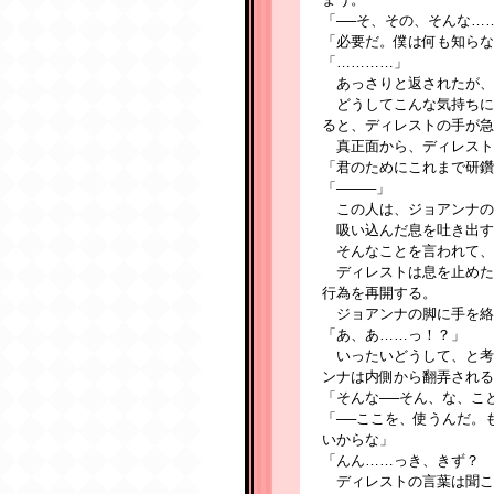
「──そ、その、そんな…
「必要だ。僕は何も知らな
「…………」
あっさりと返されたが、
どうしてこんな気持ちに
ると、ディレストの手が急
真正面から、ディレスト
「君のためにこれまで研鑽
「────」
この人は、ジョアンナの
吸い込んだ息を吐き出す
そんなことを言われて、
ディレストは息を止めた
行為を再開する。
ジョアンナの脚に手を絡
「あ、あ……っ！？」
いったいどうして、と考
ンナは内側から翻弄される
「そんな──そん、な、こ
「──ここを、使うんだ。
いからな」
「んん……っき、きず？ 
ディレストの言葉は聞こ