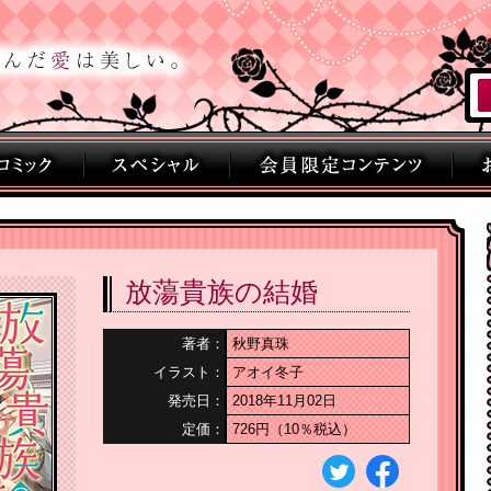
放蕩貴族の結婚
著者：
秋野真珠
イラスト：
アオイ冬子
発売日：
2018年11月02日
定価：
726円（10％税込）