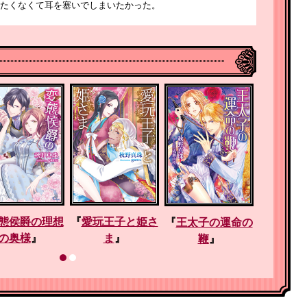
たくなくて耳を塞いでしまいたかった。
態侯爵の理想
『
愛玩王子と姫さ
『
王太子の運命の
『
押しか
の奥様
』
ま
』
鞭
』
我慢し