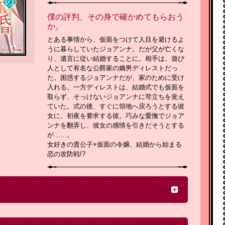
僕の評判、その身で確かめてもらおう
か。
とある事情から、仮面をつけて人目を避けるよ
うに暮らしていたジョアンナ。だが父が亡くな
り、遺言に従い結婚することに。相手は、遊び
人として有名な公爵家の嫡男ディレストだっ
た。困惑するジョアンナだが、家のために受け
入れる。一方ディレストは、結婚式でも仮面を
取らず、そっけないジョアンナに苛立ちを覚え
ていた。式の後、すぐに領地へ戻ろうとする彼
女に、初夜を要求する彼。巧みな愛撫でジョア
ンナを翻弄し、彼女の感情を引きだそうとする
が……。
女好きの貴公子×仮面の令嬢、結婚から始まる
恋の攻防戦!?