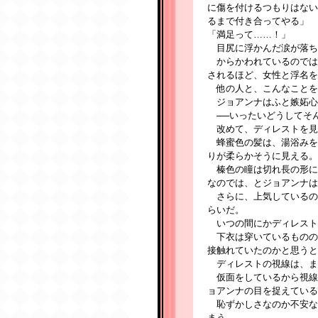
に傷を付けるつもりはない
るまで付き合ってやる」
「満足って……！」
目尻に浮かんだ涙が落ち
からかわれているのでは
されるほど、女性と浮名を
他の人と、こんなことを
ジョアンナはふと嫉妬心
──いったいどうしてそ
改めて、ディレストを見
蜂蜜色の髪は、湯浴みを
りが柔らかそうに見える。
榛色の瞳は切れ長の形に
なのでは、とジョアンナは
さらに、上気しているの
らいだ。
いつの間にかディレスト
下衣は穿いているものの
接触れていたのかと思うと
ディレストの視線は、ま
仮面をしているから視線
ョアンナの目を捉えている
恥ずかしさなのか不安な
まう。