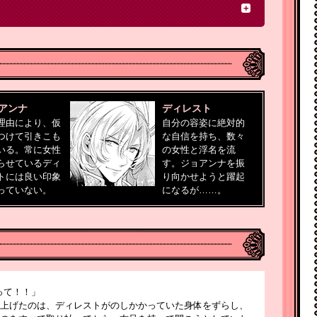
アンナ
ディレスト
理由により、仮
自分の容姿に絶対的
つけて引きこも
な自信を持ち、数々
いる。常に女性
の女性と浮名を流
らせているディ
す。ジョアンナを振
トには良い印象
り向かせようと躍起
っていない。
になるが……。
って！！」
上げたのは、ディレストがのしかかっていた身体をずらし、