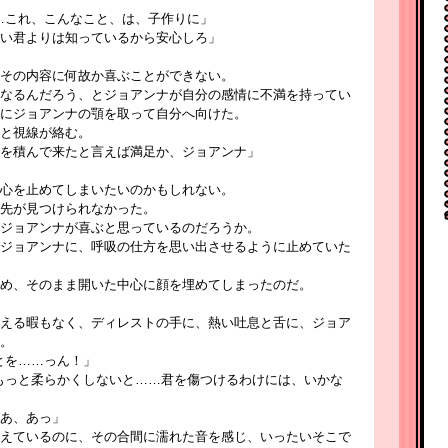
…これ、こんなこと、は、子作りに」
い君よりは知っているから安心しろ」
その内容に何故か喜ぶことができない。
なるんだろう、とジョアンナが自分の感情に不満を持ってい
にジョアンナの顎を取って自分へ向けた。
と視線が絡む。
を積んで来たと言えば満足か、ジョアンナ」
心を止めてしまいたいのかもしれない。
先が見つけられなかった。
ジョアンナが喜ぶと思っているのだろうか。
ジョアンナに、呼吸の仕方を思い出させるように止めていた
め、そのまま開いた中心に顔を埋めてしまったのだ。
える暇もなく、ディレストの手に、熱い吐息と舌に、ジョア
。
とを……っん！」
もっと柔らかくしないと……君を傷つけるわけには、いかな
あ、あっ」
えているのに、その合間に濡れた音を感じ、いったいそこで