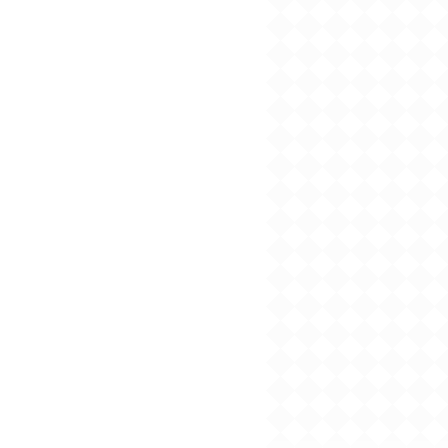
2024/09/04
2024年９月刊電子書籍
配信のお知らせ
2024/08/05
2024年８月刊電子書籍
配信のお知らせ
2024/07/03
2024年７月刊電子書籍
配信のお知らせ
2024/06/05
2024年６月刊電子書籍
配信のお知らせ
け騎士は
『
堅物騎士は恋に
『
天才教授の懸命
『
契約夫は待
2024/05/07
ない
』
落ちる
』
な求婚
』
できない
2024年５月刊電子書籍
配信のお知らせ
2024/05/01
【５月７日発売】