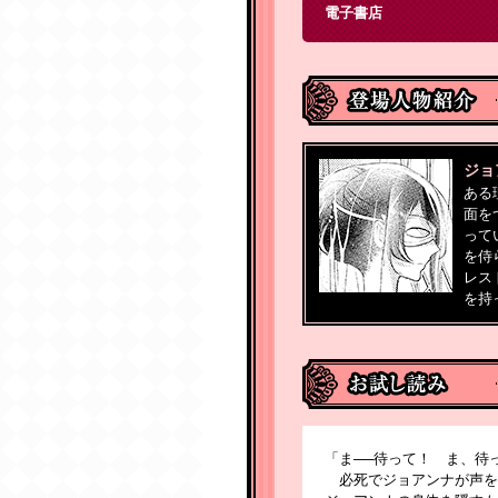
電子書店
ジョ
ある
面を
って
を侍
レス
を持
「ま──待って！ ま、待
必死でジョアンナが声を