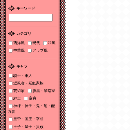
2026/01/08
キーワード
2026年１月刊電子書籍
配信のお知らせ
2025/12/04
カテゴリ
2025年12月刊電子書籍
配信のお知らせ
西洋風
現代
和風
中華風
アラブ風
2025/12/04
『打算婚 未亡人にな
りかけましたがヤンデ
キャラ
レ実業家の愛され妻に
なりました』お詫びと
騎士・軍人
訂正
近親者・疑似家族
芸術家
腹黒・策略家
2025/11/21
書泉2025年TLフェア
紳士
童貞
Sonyaコミックス参加
神様・神子・鬼・竜・能
サイン色紙ちらっと見
力者
せ♡
皇帝・国王・宰相
2025/11/08
王子・皇子・貴族
書泉2025年TLフェア