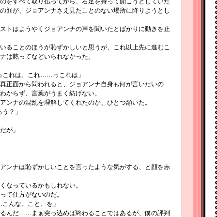
のをすべて取り払ってから、右足を持って開こうとしていた
の顔が、ジョアンナさえ見たことのない場所に降りようとし
ストはようやくジョアンナの声を聞いたとばかりに動きを止
いることのほうが恥ずかしいと思うが、これ以上先に進むこ
ナは黙ってなどいられなかった。
っこれは、これ……っこれは」
真正面から問われると、ジョアンナ自身も何が言いたいの
わからず、言葉がうまく紡げない。
アンナの混乱を理解してくれたのか、ひとつ頷いた。
ろう？」
だが」
アンナは恥ずかしいことを言ったような気がする、と顔を赤
くなっているかもしれない。
って仕方がないのだ。
…こんな、こと、を」
るんだ……まぁ突っ込めば終わることではあるが、僕の評判