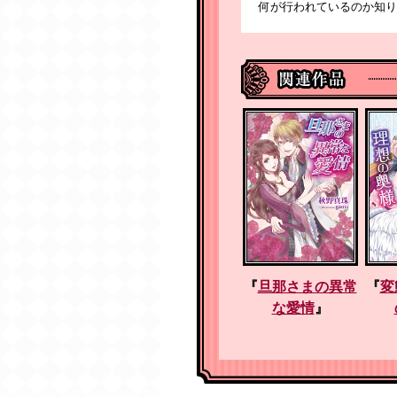
何が行われているのか知り
『
旦那さまの異常
『
変
『
天才教授の懸命
『
契約夫は待てが
な愛情
』
な求婚
』
できない
』