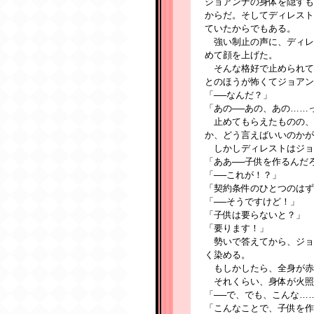
ジョアンナの身体を隠すも
からだ。そしてディレスト
ていたからでもある。
強い制止の声に、ディレ
めて顔を上げた。
そんな格好で止められて
とのほうが怖くてジョアン
「──なんだ？」
「あの──あの、あの……
止めてもらえたものの、
か、どう言えばいいのかが
しかしディレストはジョ
「ああ──子供を作るんだ
「──これが！？」
「契約条件のひとつのはず
「──そうですけど！」
「子供は要らないと？」
「要ります！」
勢いで答えてから、ジョ
く染める。
もしかしたら、全身が赤
それくらい、身体が火照
「──で、でも、こんな…
「こんなことで、子供を作