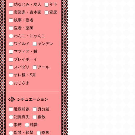
幼なじみ・友人
年下
ソーニャ文庫・Sonya
コミックス参加♡
実業家・資本家
変態
執事・従者
2025/11/06
医者・薬師
2025年11月刊電子書籍
配信のお知らせ
わんこ・にゃんこ
ワイルド
ヤンデレ
2025/10/06
マフィア・賊
2025年10月刊電子書籍
配信のお知らせ
プレイボーイ
スパダリ
クール
2025/09/03
2025年９月刊電子書籍
オレ様・S系
配信のお知らせ
おじさま
2025/08/05
2025年８月刊電子書籍
シチュエーション
配信のお知らせ
近親相姦
身分差
2025/07/03
記憶喪失
複数
2025年７月刊電子書籍
緊縛
純愛
配信のお知らせ
監禁・軟禁
略奪