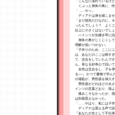
「こんなに濡れているけど
くぷっと身体の奥に、何
「……やっ」
ディアナは身を縮こませ
「まだ指先だけなのに、キ
ったんでしょう？ よくニ
以上に小さくはないでしょ
ハインツが矢継ぎ早に訊
身体の奥がじくじくして
理解が追いつかない。
「子作りのため、ここにニ
は、あなたのここは狭すぎ
て、交合をしていたんです
ん。単なる好奇心で訊いて
女性は交合をし、子を孕
る──。かつて書物で学ん
の場処が、男性器を挿入す
男性器がどれほどの太さ
インツの言葉どおり、指よ
痛みこそなかったが、指
は到底思えなかった。
「……やはり、私には子作
ディアナは震える声で訴
『あなたが女として不出来