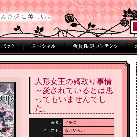
人形女王の婿取り事情
～愛されているとは思
ってもいませんでし
た。
著者：
イチニ
イラスト：
なおやみか