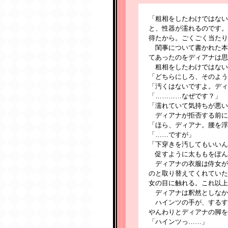
「粗相をしたわけではない
と、性器が濡れるのです。
得たから。ごくごく当たり
閨事について書かれた本
てあったのをディアナは思
粗相をしたわけではない
「どちらにしろ、そのよう
「汚くはないですよ。ディ
「…………なぜです？」
「濡れていて気持ちが悪い
ディアナが拒否する前に
「ほら、ディアナ。腰を浮
「……ですが」
「下穿きを汚してもいいん
促すように太ももをぽん
ディアナの衣服は侍女が
のと取り替えてくれていた
女の目に触れる。これ以上
ディアナは釈然としなか
ハインツの手が、するす
やんわりとディアナの脚を
「ハインツっ……」