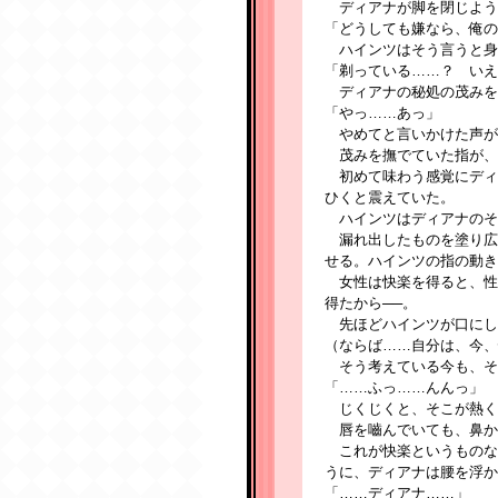
ディアナが脚を閉じよう
「どうしても嫌なら、俺の
ハインツはそう言うと身
「剃っている……？ いえ
ディアナの秘処の茂みを
「やっ……あっ」
やめてと言いかけた声が
茂みを撫でていた指が、
初めて味わう感覚にディ
ひくと震えていた。
ハインツはディアナのそ
漏れ出したものを塗り広
せる。ハインツの指の動き
女性は快楽を得ると、性
得たから──。
先ほどハインツが口にし
（ならば……自分は、今、
そう考えている今も、そ
「……ふっ……んんっ」
じくじくと、そこが熱く
唇を嚙んでいても、鼻か
これが快楽というものな
うに、ディアナは腰を浮か
「……ディアナ……」