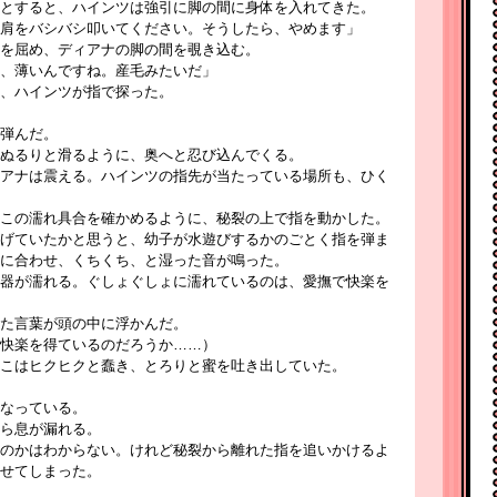
とすると、ハインツは強引に脚の間に身体を入れてきた。
肩をバシバシ叩いてください。そうしたら、やめます」
を屈め、ディアナの脚の間を覗き込む。
、薄いんですね。産毛みたいだ」
、ハインツが指で探った。
弾んだ。
ぬるりと滑るように、奥へと忍び込んでくる。
アナは震える。ハインツの指先が当たっている場所も、ひく
この濡れ具合を確かめるように、秘裂の上で指を動かした。
げていたかと思うと、幼子が水遊びするかのごとく指を弾ま
に合わせ、くちくち、と湿った音が鳴った。
器が濡れる。ぐしょぐしょに濡れているのは、愛撫で快楽を
た言葉が頭の中に浮かんだ。
快楽を得ているのだろうか……）
こはヒクヒクと蠢き、とろりと蜜を吐き出していた。
なっている。
ら息が漏れる。
のかはわからない。けれど秘裂から離れた指を追いかけるよ
せてしまった。