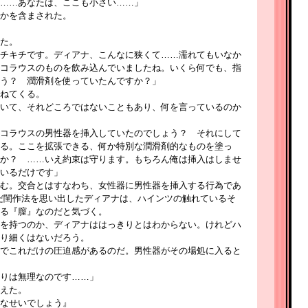
……あなたは、ここも小さい……」
かを含まされた。
た。
チキチです。ディアナ、こんなに狭くて……濡れてもいなか
コラウスのものを飲み込んでいましたね。いくら何でも、指
う？ 潤滑剤を使っていたんですか？」
ねてくる。
いて、それどころではないこともあり、何を言っているのか
コラウスの男性器を挿入していたのでしょう？ それにして
る。ここを拡張できる、何か特別な潤滑剤的なものを塗っ
か？ ……いえ約束は守ります。もちろん俺は挿入はしませ
いるだけです」
む。交合とはすなわち、女性器に男性器を挿入する行為であ
だ閨作法を思い出したディアナは、ハインツの触れているそ
る『膣』なのだと気づく。
を持つのか、ディアナははっきりとはわからない。けれどハ
り細くはないだろう。
でこれだけの圧迫感があるのだ。男性器がその場処に入ると
りは無理なのです……」
えた。
なせいでしょう』