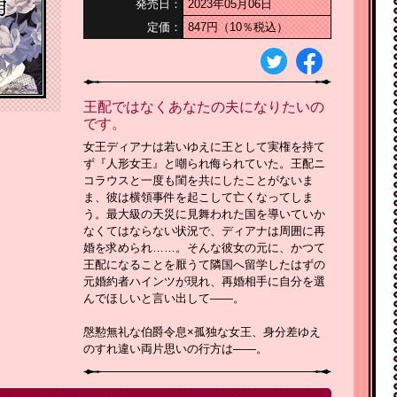
発売日：
2023年05月06日
定価：
847円（10％税込）
王配ではなくあなたの夫になりたいの
です。
女王ディアナは若いゆえに王として実権を持て
ず『人形女王』と嘲られ侮られていた。王配ニ
コラウスと一度も閨を共にしたことがないま
ま、彼は横領事件を起こして亡くなってしま
う。最大級の天災に見舞われた国を導いていか
なくてはならない状況で、ディアナは周囲に再
婚を求められ……。そんな彼女の元に、かつて
王配になることを厭うて隣国へ留学したはずの
元婚約者ハインツが現れ、再婚相手に自分を選
んでほしいと言い出して――。
慇懃無礼な伯爵令息×孤独な女王、身分差ゆえ
のすれ違い両片思いの行方は――。