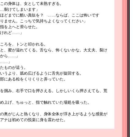
この身体は、女として未熟すぎる。
…裂けてしまいます」
ほどまでに酷い真似を？ ……ならば、ここは怖いです
りません。こっちで気持ちよくなってください」
指を上へと滑らせた。
けれど……」
ころを、トンと叩かれる。
と、蜜が溢れてくる。舌なら、怖くないかな。大丈夫、裂け
から……」
……」
たものが這う。
いうより、舐め広げるように舌先が旋回する。
部にある粒をくりくりと弄っていた。
を掴み、右手で口を押さえる。しかしいくら押さえても、荒
め上げ、ちゅっと、指で触れていた場処を吸った。
の奥がじんと熱くなり、身体全体が浮き上がるような感覚が
アナは初めての悦楽に身を震わせた。