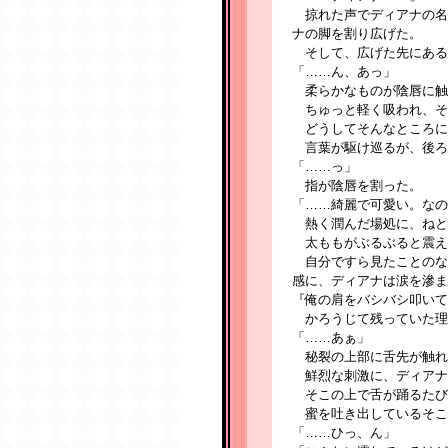
掠れた声でディアナの名
ナの脚を割り広げた。
そして、広げた先にある
「……ん、あっ」
柔らかなものが陰唇に触
ちゅっと軽く吸われ、そ
どうしてそんなところに
言葉が駆け巡るが、後ろ
「……っ」
指が陰唇を割った。
「……綺麗で可愛い。なの
熱く潤んだ場処に、ねと
太ももがぶるぶると震え
自分ですら見たことのな
感に、ディアナは涙を滲ま
『俺の肩をバシバシ叩いて
かろうじて残っていた理
「……あぁ」
秘裂の上部に舌先が触れ
鮮烈な刺激に、ディアナ
そこの上で舌が踊るたび
蜜を吐き出しているそこ
「……ひっ、ん」