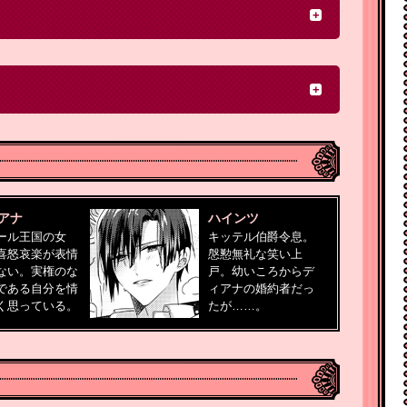
アナ
ハインツ
ール王国の女
キッテル伯爵令息。
喜怒哀楽が表情
慇懃無礼な笑い上
ない。実権のな
戸。幼いころからデ
である自分を情
ィアナの婚約者だっ
く思っている。
たが……。