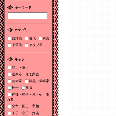
2026/01/08
キーワード
2026年１月刊電子書籍
配信のお知らせ
2025/12/04
カテゴリ
2025年12月刊電子書籍
配信のお知らせ
西洋風
現代
和風
中華風
アラブ風
2025/12/04
『打算婚 未亡人にな
りかけましたがヤンデ
キャラ
レ実業家の愛され妻に
なりました』お詫びと
騎士・軍人
訂正
近親者・疑似家族
芸術家
腹黒・策略家
2025/11/21
書泉2025年TLフェア
紳士
童貞
Sonyaコミックス参加
神様・神子・鬼・竜・能
サイン色紙ちらっと見
力者
せ♡
皇帝・国王・宰相
2025/11/08
王子・皇子・貴族
書泉2025年TLフェア