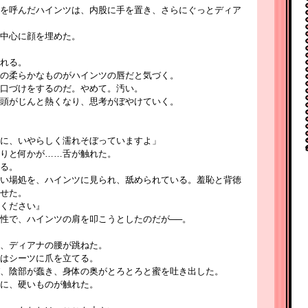
を呼んだハインツは、内股に手を置き、さらにぐっとディア
中心に顔を埋めた。
れる。
の柔らかなものがハインツの唇だと気づく。
口づけをするのだ。やめて。汚い。
頭がじんと熱くなり、思考がぼやけていく。
に、いやらしく濡れそぼっていますよ」
りと何かが……舌が触れた。
る。
い場処を、ハインツに見られ、舐められている。羞恥と背徳
せた。
ください』
性で、ハインツの肩を叩こうとしたのだが──。
、ディアナの腰が跳ねた。
はシーツに爪を立てる。
、陰部が蠢き、身体の奥がとろとろと蜜を吐き出した。
に、硬いものが触れた。