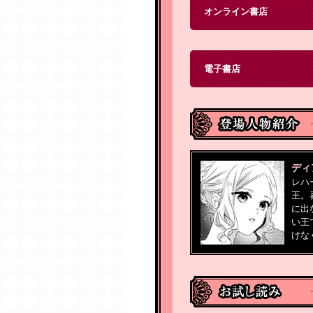
オンライン書店
電子書店
ディ
レハ
王。
に出
い王
けな