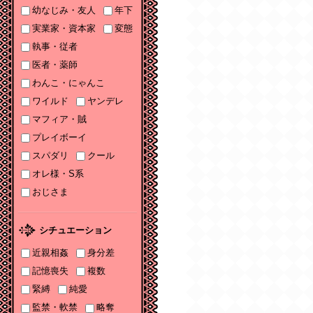
幼なじみ・友人
年下
ソーニャ文庫・Sonya
コミックス参加♡
実業家・資本家
変態
執事・従者
2025/11/06
医者・薬師
2025年11月刊電子書籍
配信のお知らせ
わんこ・にゃんこ
ワイルド
ヤンデレ
2025/10/06
マフィア・賊
2025年10月刊電子書籍
配信のお知らせ
プレイボーイ
スパダリ
クール
2025/09/03
2025年９月刊電子書籍
オレ様・S系
配信のお知らせ
おじさま
2025/08/05
2025年８月刊電子書籍
シチュエーション
配信のお知らせ
近親相姦
身分差
2025/07/03
記憶喪失
複数
2025年７月刊電子書籍
緊縛
純愛
配信のお知らせ
監禁・軟禁
略奪