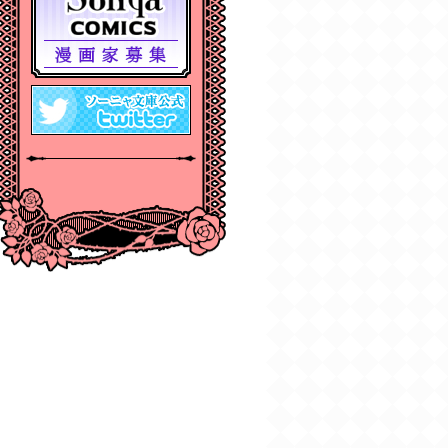
2024年12月刊電子書籍
配信のお知らせ
2024/10/29
【11月６日発売】
Sonyaコミックス『悪
人の恋1』『みそっかす
王女の結婚事情1』特典
情報
2024/10/29
【11月上旬〜12月上
旬】Sonyaコミックス
４周年フェア特典情報
2024/10/29
【期間限定無料配
信！】Sonyaコミック
ス【単話お試し読み合
本版】
2024/10/04
2024年10月刊電子書籍
配信のお知らせ