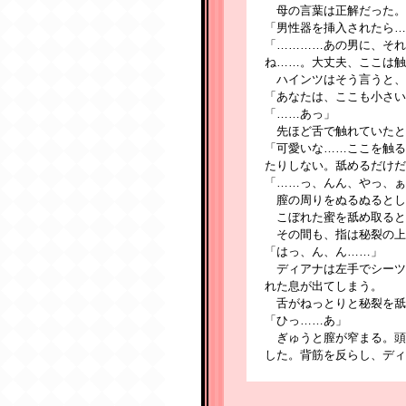
母の言葉は正解だった。
「男性器を挿入されたら…
「…………あの男に、それ
ね……。大丈夫、ここは触
ハインツはそう言うと、
「あなたは、ここも小さい
「……あっ」
先ほど舌で触れていたと
「可愛いな……ここを触る
たりしない。舐めるだけだ
「……っ、んん、やっ、ぁ
膣の周りをぬるぬるとし
こぼれた蜜を舐め取ると
その間も、指は秘裂の上
「はっ、ん、ん……」
ディアナは左手でシーツ
れた息が出てしまう。
舌がねっとりと秘裂を舐
「ひっ……あ」
ぎゅうと膣が窄まる。頭
した。背筋を反らし、ディ