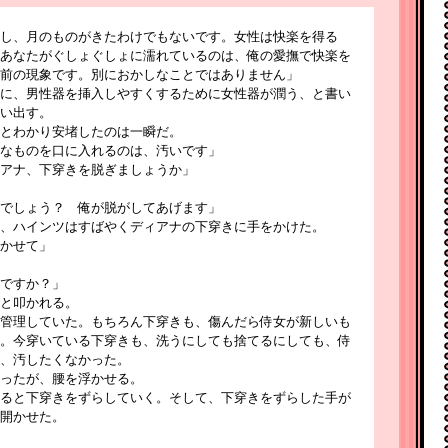
し、月のものがきたわけでもないです。女性は快楽を得る
あなたがぐしょぐしょに濡れているのは、俺の愛撫で快楽を
前の現象です。別におかしなことではありません」
に、男性器を挿入しやすくするために女性器が潤う、と書い
い出す。
とわかり安堵したのは一瞬だ。
なものを口に入れるのは、汚いです」
アナ、下穿きを脱ぎましょうか」
でしょう？ 俺が脱がしてあげます」
、ハインツはすばやくディアナの下穿きに手をかけた。
かせて」
ですか？」
と叩かれる。
管理していた。もちろん下穿きも、傷んだら侍女が新しいも
。今穿いている下穿きも、洗うにしても捨てるにしても、侍
、汚したくなかった。
ったが、腰を浮かせる。
ると下穿きをずらしていく。そして、下穿きをずらした手が
開かせた。