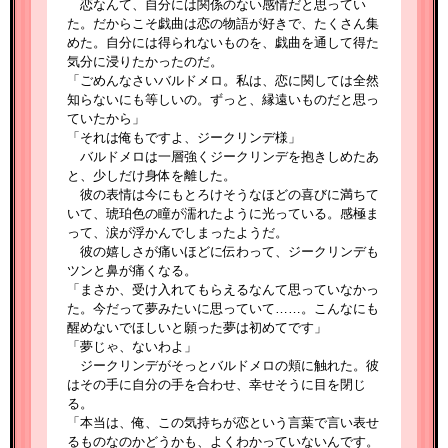
恋なんて、自分には関係のない感情だと思ってい
た。だからこそ戯曲は恋の物語が好きで、たくさん集
めた。自分には得られないものを、戯曲を通して得た
気分に浸りたかったのだ。
「ごめんなさいバルドメロ。私は、恋に関しては全然
知らないにも等しいの。ずっと、縁遠いものだと思っ
ていたから」
「それは俺もですよ、ジークリンデ様」
バルドメロは一層強くジークリンデを抱きしめたあ
と、少しだけ身体を離した。
彼の表情は今にもとろけそうなほどの喜びに満ちて
いて、琥珀色の瞳が濡れたように光っている。感極ま
って、涙が浮かんでしまったようだ。
彼の嬉しさが痛いほどに伝わって、ジークリンデも
ツンと鼻が痛くなる。
「まさか、受け入れてもらえるなんて思っていなかっ
た。今だって夢みたいに思っていて……。こんなにも
醒めないでほしいと願った夢は初めてです」
「夢じゃ、ないわよ」
ジークリンデがそっとバルドメロの頬に触れた。彼
はその手に自分の手を合わせ、幸せそうに目を閉じ
る。
「本当は、俺、この気持ちが恋という言葉で言い表せ
るものなのかどうかも、よくわかっていないんです。