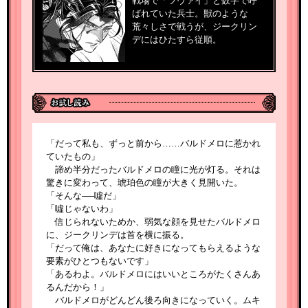
戦場で「ツヴァイ」と数字で呼
ばれていた兵士。獣のような
荒々しさで戦うが、ジークリン
デにはひたすら従順。
「だって私も、ずっと前から……バルドメロに惹かれ
ていたもの」
諦め半分だったバルドメロの瞳に光が灯る。それは
驚きに変わって、琥珀色の瞳が大きく見開いた。
「そんな──噓だ」
「噓じゃないわ」
信じられないためか、弱気な顔を見せたバルドメロ
に、ジークリンデは首を横に振る。
「だって俺は、あなたに好きになってもらえるような
要素がひとつもないです」
「あるわよ。バルドメロにはいいところがたくさんあ
るんだから！」
バルドメロがどんどん後ろ向きになっていく。ムキ