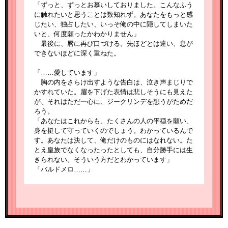
「ずっと、ずっとお慕いしておりました。こんなふう
に触れたいと思うことは数知れず。あなたをもっと感
じたい、独占したい、いっそ俺の中に隠してしまいた
いと、何度願ったかわかりません」
最後に、唇に再び口づける。先ほどとは違い、息が
できないほどに深く重ねた。
「……愛しています」
胸の内をさらけ出すような告白は、泣き声まじりで
かすれていた。眉を下げた表情は悲しそうにも見えた
が、それはただ一心に、ジークリンデを想うがためだ
ろう。
「あなたはこれからも、たくさんの人の平穏を願い、
身を挺して守っていくのでしょう。わかっているんで
す。あなたは決して、俺だけのものにはなれない。た
とえ皇族でなくなったったとしても、自分勝手には生
きられない。そういう方だとわかっています」
「バルドメロ……」