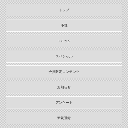
【11月６日発売】Sonyaコミックス『悪人の恋1』『みそっかす王女
の結婚事情1』特典情報
トップ
2024/10/29
【11月上旬〜12月上旬】Sonyaコミックス４周年フェア特典情報
小説
2024/10/29
【期間限定無料配信！】Sonyaコミックス【単話お試し読み合本
コミック
版】
スペシャル
2024/10/04
2024年10月刊電子書籍配信のお知らせ
会員限定コンテンツ
2024/09/04
2024年９月刊電子書籍配信のお知らせ
お知らせ
2024/08/05
2024年８月刊電子書籍配信のお知らせ
アンケート
2024/07/03
2024年７月刊電子書籍配信のお知らせ
新規登録
2024/06/05
2024年６月刊電子書籍配信のお知らせ