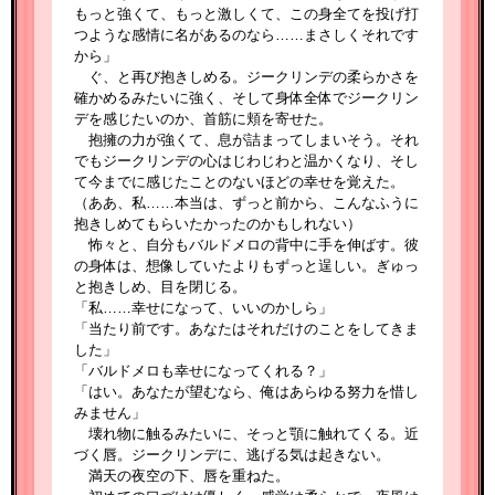
もっと強くて、もっと激しくて、この身全てを投げ打
つような感情に名があるのなら……まさしくそれです
から」
ぐ、と再び抱きしめる。ジークリンデの柔らかさを
確かめるみたいに強く、そして身体全体でジークリン
デを感じたいのか、首筋に頬を寄せた。
抱擁の力が強くて、息が詰まってしまいそう。それ
でもジークリンデの心はじわじわと温かくなり、そし
て今までに感じたことのないほどの幸せを覚えた。
（ああ、私……本当は、ずっと前から、こんなふうに
抱きしめてもらいたかったのかもしれない）
怖々と、自分もバルドメロの背中に手を伸ばす。彼
の身体は、想像していたよりもずっと逞しい。ぎゅっ
と抱きしめ、目を閉じる。
「私……幸せになって、いいのかしら」
「当たり前です。あなたはそれだけのことをしてきま
した」
「バルドメロも幸せになってくれる？」
「はい。あなたが望むなら、俺はあらゆる努力を惜し
みません」
壊れ物に触るみたいに、そっと顎に触れてくる。近
づく唇。ジークリンデに、逃げる気は起きない。
満天の夜空の下、唇を重ねた。