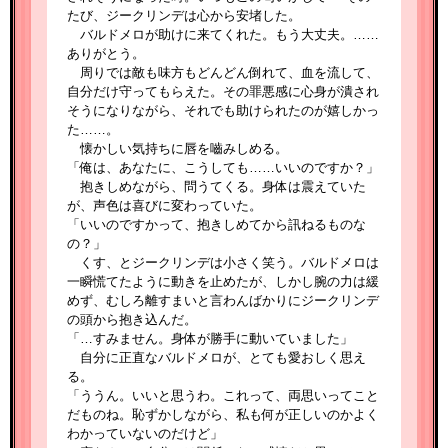
たび、ジークリンデは心から安堵した。
バルドメロが助けに来てくれた。もう大丈夫。……
ありがとう。
周りでは敵も味方もどんどん倒れて、血を流して、
自分だけ守ってもらえた。その罪悪感に心身が潰され
そうになりながら、それでも助けられたのが嬉しかっ
た……。
懐かしい気持ちに唇を嚙みしめる。
「俺は、あなたに、こうしても……いいのですか？」
抱きしめながら、問うてくる。身体は震えていた
が、声色は喜びに変わっていた。
「いいのですかって、抱きしめてから訊ねるものな
の？」
くす、とジークリンデは小さく笑う。バルドメロは
一瞬慌てたように動きを止めたが、しかし腕の力は緩
めず、むしろ離すまいと言わんばかりにジークリンデ
の頭から抱き込んだ。
「…すみません。身体が勝手に動いていました」
自分に正直なバルドメロが、とても愛おしく思え
る。
「ううん。いいと思うわ。これって、両思いってこと
だものね。恥ずかしながら、私も何が正しいのかよく
わかっていないのだけど」