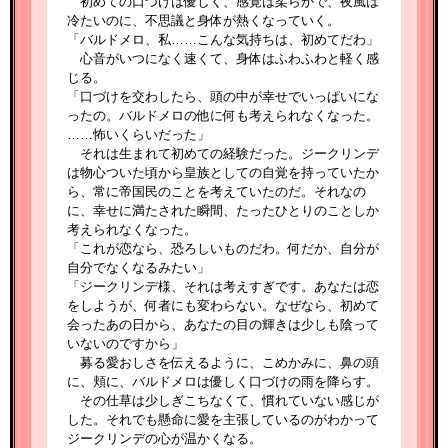
初めての口づけは優しく、感覚は柔らかで、夜風は
冷たいのに、不思議と身体が熱くなっていく。
「バルドメロ、私……こんな気持ちは、初めてだわ」
心音がいつになく速くて、身体はふわふわと軽く感
じる。
「口づけを交わしたら、頭の中が幸せでいっぱいにな
ったの。バルドメロの他に何も考えられなくなった。
……怖いくらいだった」
それは生まれて初めての経験だった。ジークリンデ
は物心ついた頃から皇族としての自覚を持っていたか
ら、常に帝国民のことを考えていたのだ。それなの
に、幸せに満たされた瞬間、たったひとりのことしか
考えられなくなった。
「これが恋なら、恐ろしいものだわ。何だか、自分が
自分でなくなるみたい」
「ジークリンデ様、それは考えすぎです。あなたは恋
をしようが、何者にも変わらない。なぜなら、初めて
会ったあの日から、あなたの目の輝きは少しも陰って
いないのですから」
募る愛おしさを伝えるように、こめかみに、鼻の頭
に、頬に、バルドメロは優しく口づけの雨を降らす。
その仕草は少しぎこちなくて、慣れていない感じが
した。それでも懸命に愛を主張しているのがわかって
ジークリンデの心が温かくなる。