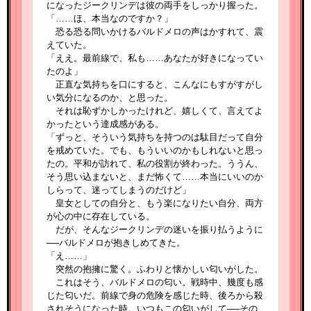
になったジークリンデは彼の両手をしっかり握った。
「……ほ、本当なのですか？」
恐る恐る問いかけるバルドメロの声はかすれて、震
えていた。
「ええ。最前線で、私も……あなたが好きになってい
たのよ」
正直な気持ちを口にすると、こんなにもすがすがし
い気分になるのか、と思った。
それは恥ずかしかったけれど、嬉しくて、言えてよ
かったという達成感がある。
「ずっと、そういう気持ちを持つのは駄目だって自分
を戒めていた。でも、もういいのかもしれないと思っ
たの。平和が訪れて、私の役割が終わった。ううん、
そう思い込まないと、まだ怖くて……本当にいいのか
しらって、迷ってしまうのだけど」
皇女としての自分と、もう楽になりたい自分、両方
が心の中に存在している。
だが、そんなジークリンデの迷いを振り払うように
──バルドメロが抱きしめてきた。
「え……」
突然の抱擁に驚く。ふわりと懐かしい匂いがした。
これはそう、バルドメロの匂い。戦時中、幾度も感
じた匂いだ。前線で身の危険を感じた時、後ろから殺
されそうになった時。いつもこの匂いがして──その