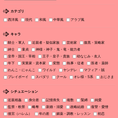
2025/12/04
『打算婚 未亡人になりかけましたがヤンデレ実業家の愛され妻に
カテゴリ
なりました』お詫びと訂正
西洋風
現代
和風
中華風
アラブ風
2025/11/21
書泉2025年TLフェア Sonyaコミックス参加サイン色紙ちらっと見
せ♡
キャラ
騎士・軍人
近親者・疑似家族
芸術家
腹黒・策略家
2025/11/08
書泉2025年TLフェア ソーニャ文庫・Sonyaコミックス参加♡
紳士
童貞
神様・神子・鬼・竜・能力者
皇帝・国王・宰相
王子・皇子・貴族
幼なじみ・友人
2025/11/06
年下
実業家・資本家
変態
執事・従者
医者・薬師
2025年11月刊電子書籍配信のお知らせ
わんこ・にゃんこ
ワイルド
ヤンデレ
マフィア・賊
2025/10/06
プレイボーイ
スパダリ
クール
オレ様・S系
おじさま
2025年10月刊電子書籍配信のお知らせ
2025/09/03
シチュエーション
2025年９月刊電子書籍配信のお知らせ
近親相姦
身分差
記憶喪失
複数
緊縛
純愛
2025/08/05
監禁・軟禁
略奪
新婚・溺愛
政略結婚
復讐・愛憎
2025年８月刊電子書籍配信のお知らせ
後宮（ハレム）
年の差
媚薬・調教・レッスン
初恋