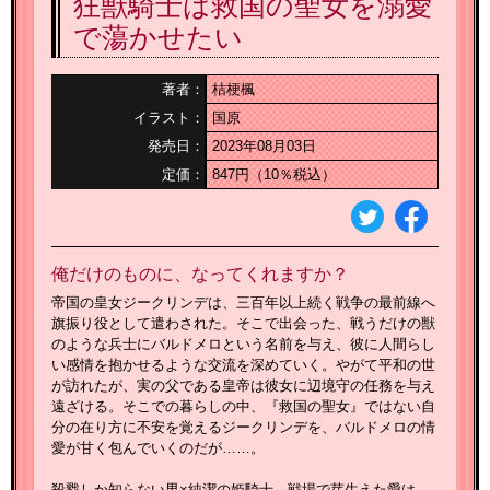
狂獣騎士は救国の聖女を溺愛
で蕩かせたい
著者：
桔梗楓
イラスト：
国原
発売日：
2023年08月03日
定価：
847円（10％税込）
俺だけのものに、なってくれますか？
帝国の皇女ジークリンデは、三百年以上続く戦争の最前線へ
旗振り役として遣わされた。そこで出会った、戦うだけの獣
のような兵士にバルドメロという名前を与え、彼に人間らし
い感情を抱かせるような交流を深めていく。やがて平和の世
が訪れたが、実の父である皇帝は彼女に辺境守の任務を与え
遠ざける。そこでの暮らしの中、『救国の聖女』ではない自
分の在り方に不安を覚えるジークリンデを、バルドメロの情
愛が甘く包んでいくのだが……。
殺戮しか知らない男×純潔の姫騎士、戦場で芽生えた愛は、