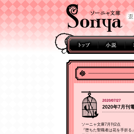
2020/07/27
2020年7月
ソーニャ文庫7月刊2点
『堕ちた聖職者は花を手折る