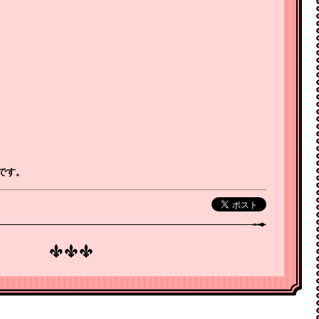
。
信です。