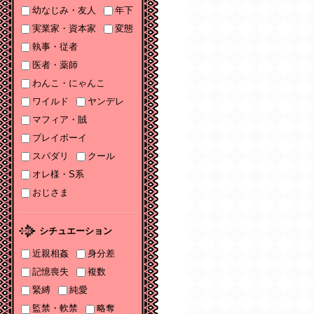
幼なじみ・友人
年下
ソーニャ文庫・Sonya
コミックス参加♡
実業家・資本家
変態
執事・従者
2025/11/06
医者・薬師
2025年11月刊電子書籍
配信のお知らせ
わんこ・にゃんこ
ワイルド
ヤンデレ
2025/10/06
マフィア・賊
2025年10月刊電子書籍
配信のお知らせ
プレイボーイ
スパダリ
クール
2025/09/03
2025年９月刊電子書籍
オレ様・S系
配信のお知らせ
おじさま
2025/08/05
2025年８月刊電子書籍
シチュエーション
配信のお知らせ
近親相姦
身分差
2025/07/03
記憶喪失
複数
2025年７月刊電子書籍
緊縛
純愛
配信のお知らせ
監禁・軟禁
略奪