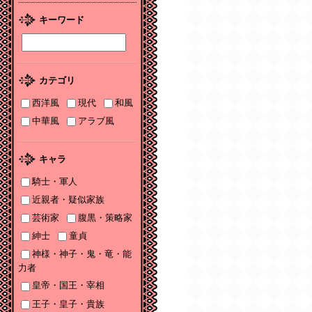
2026/01/08
キーワード
2026年１月刊電子書籍
配信のお知らせ
2025/12/04
カテゴリ
2025年12月刊電子書籍
配信のお知らせ
西洋風
現代
和風
中華風
アラブ風
2025/12/04
『打算婚 未亡人にな
りかけましたがヤンデ
キャラ
レ実業家の愛され妻に
なりました』お詫びと
騎士・軍人
訂正
近親者・疑似家族
芸術家
腹黒・策略家
2025/11/21
書泉2025年TLフェア
紳士
童貞
Sonyaコミックス参加
神様・神子・鬼・竜・能
サイン色紙ちらっと見
力者
せ♡
皇帝・国王・宰相
2025/11/08
王子・皇子・貴族
書泉2025年TLフェア