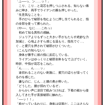
「ふ──っ、ン……ッ！」
こり、こり…と花芯を押しつぶされる。知らない痛
みに呻き、両手でライデンの腕を押しやった。
「生意気なことを」
手のひらで秘部を包むように押し当てられると、指
の全部を使って擦られた。
（や──、なに……これっ）
初めて知る異性の感触。
ジュリアよりもずっと大きい手がもたらす絶妙な力
加減と、心地よさすら感じる温もり。指先でぐ…、
ぐ…と蜜穴を押されて秘部がひくついた。
（こんなの知らない）
身体が勝手に彼の指に反応している。
ライデンはゆっくりと秘部全体をなで上げていく。
時折、中指が花芯をこねた。
「ん……、ん……ッ」
途切れることのない刺激に、蜜穴の辺りが湿ってく
るのを感じた。
嫌なのに、じん…と腰の奥が疼いた。
「どうした。腰が揺れているぞ」
からかい声に涙目で睨みつければ、下着の裾から侵
入してきた手が直接秘部に触れた。
「──ッ！！」
「粋がっているわりに、身体は従順だ。ここはさらな