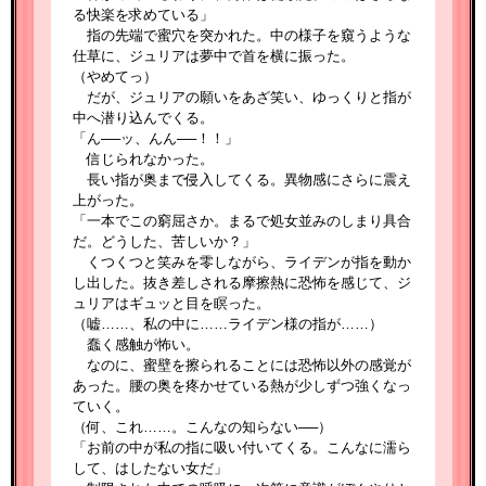
る快楽を求めている」
指の先端で蜜穴を突かれた。中の様子を窺うような
仕草に、ジュリアは夢中で首を横に振った。
（やめてっ）
だが、ジュリアの願いをあざ笑い、ゆっくりと指が
中へ潜り込んでくる。
「ん──ッ、んん──！！」
信じられなかった。
長い指が奥まで侵入してくる。異物感にさらに震え
上がった。
「一本でこの窮屈さか。まるで処女並みのしまり具合
だ。どうした、苦しいか？」
くつくつと笑みを零しながら、ライデンが指を動か
し出した。抜き差しされる摩擦熱に恐怖を感じて、ジ
ュリアはギュッと目を瞑った。
（嘘……、私の中に……ライデン様の指が……）
蠢く感触が怖い。
なのに、蜜壁を擦られることには恐怖以外の感覚が
あった。腰の奥を疼かせている熱が少しずつ強くなっ
ていく。
（何、これ……。こんなの知らない──）
「お前の中が私の指に吸い付いてくる。こんなに濡ら
して、はしたない女だ」