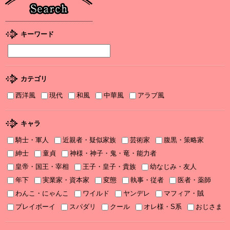
2026/01/08
2026年１月刊電子書籍配信のお知らせ
2025/12/04
キーワード
2025年12月刊電子書籍配信のお知らせ
2025/12/04
『打算婚 未亡人になりかけましたがヤンデレ実業家の愛され妻に
カテゴリ
なりました』お詫びと訂正
西洋風
現代
和風
中華風
アラブ風
2025/11/21
書泉2025年TLフェア Sonyaコミックス参加サイン色紙ちらっと見
せ♡
キャラ
騎士・軍人
近親者・疑似家族
芸術家
腹黒・策略家
2025/11/08
書泉2025年TLフェア ソーニャ文庫・Sonyaコミックス参加♡
紳士
童貞
神様・神子・鬼・竜・能力者
皇帝・国王・宰相
王子・皇子・貴族
幼なじみ・友人
2025/11/06
年下
実業家・資本家
変態
執事・従者
医者・薬師
2025年11月刊電子書籍配信のお知らせ
わんこ・にゃんこ
ワイルド
ヤンデレ
マフィア・賊
2025/10/06
プレイボーイ
スパダリ
クール
オレ様・S系
おじさま
2025年10月刊電子書籍配信のお知らせ