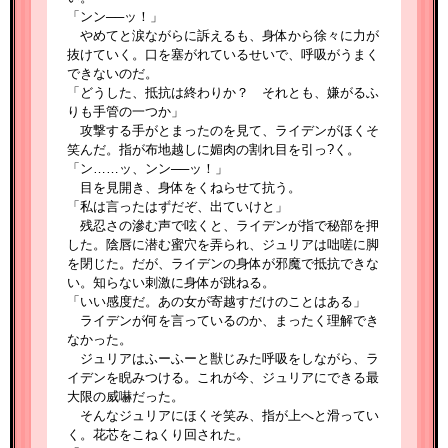
「ンン──ッ！」
やめてと涙ながらに訴えるも、身体から徐々に力が
抜けていく。口を塞がれているせいで、呼吸がうまく
できないのだ。
「どうした、抵抗は終わりか？ それとも、嫌がるふ
りも手管の一つか」
攻撃する手がとまったのを見て、ライデンがほくそ
笑んだ。指が布地越しに媚肉の割れ目を引っ?く。
「ン……ッ、ンン──ッ！」
目を見開き、身体をくねらせて抗う。
「私は言ったはずだぞ、出ていけと」
残忍さの滲む声で呟くと、ライデンが指で秘部を押
した。陰唇に潜む蜜穴を弄られ、ジュリアは咄嗟に脚
を閉じた。だが、ライデンの身体が邪魔で抵抗できな
い。知らない刺激に身体が跳ねる。
「いい感度だ。あの女が寄越すだけのことはある」
ライデンが何を言っているのか、まったく理解でき
なかった。
ジュリアはふーふーと獣じみた呼吸をしながら、ラ
イデンを睨みつける。これが今、ジュリアにできる最
大限の威嚇だった。
そんなジュリアにほくそ笑み、指が上へと滑ってい
く。花芯をこねくり回された。