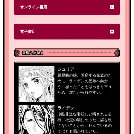
オンライン書店
電子書店
ジュリア
貿易商の娘。困窮する家族のた
めに、ライデンの屋敷へ向か
う。思ったことをはっきり言う
ため、煙たがられやすい。
ライデン
冷酷非道な妻殺しと噂される公
爵。社交の場にめったに姿を現
さないことから、死んでいるの
ではとも囁かれていた。