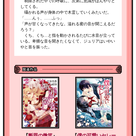
制限された中での呼吸に、次第に意識がぼんやりと
してくる。
囁かれる声が身体の中で木霊していくみたいだ。
「……んぅ、……ふっ」
「声が甘くなってきたな。溢れる蜜の音が聞こえるだ
ろう？」
くち、くち…と指を動かされるたびに水音が立って
いる。卑猥な音を聞きたくなくて、ジュリアはいやい
やと首を振った。
『
断罪の微笑
』
『
僕の可愛いセレー
『
』