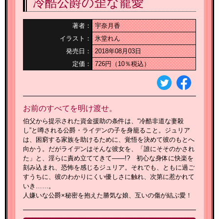
冷酷公爵の歪な寵愛
著者：
宇奈月香
イラスト：
氷堂れん
発売日：
2018年08月03日
定価：
726円（10％税込）
お前のすべてを明け渡せ。
伯父から提示された資金援助の条件は、“冷酷非道な妻殺
し”と噂される公爵・ライデンの子を身籠ること。ジュリア
は、困窮する家族を助けるために、覚悟を決めて彼のもとへ
向かう。だがライデンはそんな彼女を、「誰にそそのかされ
た」と、淫らに責め立ててきて――!? 初心な身体に快楽を
刻み込まれ、恐怖を感じるジュリア。それでも、ともに過ご
すうちに、彼のわかりにくい優しさに触れ、次第に惹かれて
いき……。
人嫌いな公爵×秘密を抱えた勝気な娘、互いの傷が結ぶ愛！