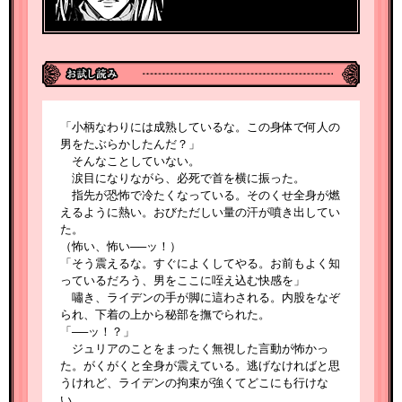
「小柄なわりには成熟しているな。この身体で何人の
男をたぶらかしたんだ？」
そんなことしていない。
涙目になりながら、必死で首を横に振った。
指先が恐怖で冷たくなっている。そのくせ全身が燃
えるように熱い。おびただしい量の汗が噴き出してい
た。
（怖い、怖い──ッ！）
「そう震えるな。すぐによくしてやる。お前もよく知
っているだろう、男をここに咥え込む快感を」
嘯き、ライデンの手が脚に這わされる。内股をなぞ
られ、下着の上から秘部を撫でられた。
「──ッ！？」
ジュリアのことをまったく無視した言動が怖かっ
た。がくがくと全身が震えている。逃げなければと思
うけれど、ライデンの拘束が強くてどこにも行けな
い。