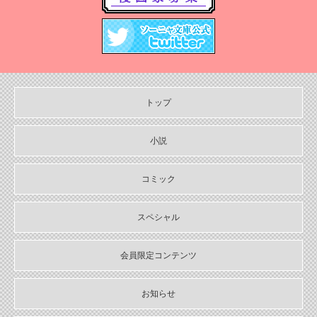
2024/12/04
2024年12月刊電子書籍配信のお知らせ
2024/10/29
【11月６日発売】Sonyaコミックス『悪人の恋1』『みそっかす王女
の結婚事情1』特典情報
トップ
2024/10/29
【11月上旬〜12月上旬】Sonyaコミックス４周年フェア特典情報
小説
2024/10/29
【期間限定無料配信！】Sonyaコミックス【単話お試し読み合本
コミック
版】
スペシャル
2024/10/04
2024年10月刊電子書籍配信のお知らせ
会員限定コンテンツ
2024/09/04
2024年９月刊電子書籍配信のお知らせ
お知らせ
2024/08/05
2024年８月刊電子書籍配信のお知らせ