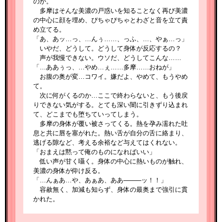
のか。
多摩はそんな美濃の戸惑いを知ることなく再び美濃
の中心に顔を埋め、ぴちゃぴちゃとわざと音を立て責
め立てる。
「あ、あッ…っ、…んぅ……、っふ、…、やぁ…っ」
いやだ、どうして。どうして身体が反応するの？
声が我慢できない。ウソだ、どうしてこんな……
「…ああぅっ、…やめ…ぇ……多摩……おねが」
お腹の奥が変…コワイ。嫌だよ、やめて、もうやめ
て。
次に何がくるのか…ここで終わらないと、もう後戻
りできない気がする。とても深い闇に引きずり込まれ
て、どこまでも堕ちていってしまう。
多摩の身体が覆い被さってくる。熱を孕み濡れた吐
息と共に唇を塞がれた。熱い舌が自分の舌に絡まり、
逃げる隙など、考える余裕など与えてはくれない。
「おまえは黙って俺のものになればいい」
低い声が甘く囁く。身体の中心に熱いものが触れ、
美濃の身体が仰け反る。
「…んぁあ…や、あぁあ、ああ────ッ！！」
容赦無く、加減も知らず、身体の最奥まで強引に貫
かれた。