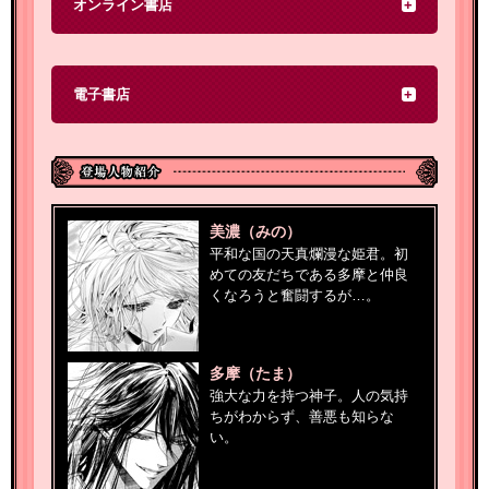
オンライン書店
電子書店
美濃（みの）
平和な国の天真爛漫な姫君。初
めての友だちである多摩と仲良
くなろうと奮闘するが…。
多摩（たま）
強大な力を持つ神子。人の気持
ちがわからず、善悪も知らな
い。