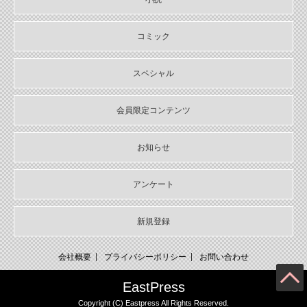
2024/10/29
【期間限定無料配信！】Sonyaコミックス【単話お試し読み合本
コミック
版】
スペシャル
2024/10/04
2024年10月刊電子書籍配信のお知らせ
会員限定コンテンツ
2024/09/04
2024年９月刊電子書籍配信のお知らせ
お知らせ
2024/08/05
2024年８月刊電子書籍配信のお知らせ
アンケート
2024/07/03
2024年７月刊電子書籍配信のお知らせ
新規登録
2024/06/05
2024年６月刊電子書籍配信のお知らせ
会社概要
プライバシーポリシー
お問い合わせ
2024/05/07
EastPress
2024年５月刊電子書籍配信のお知らせ
Copyright (C) Eastpress All Rights Reserved.