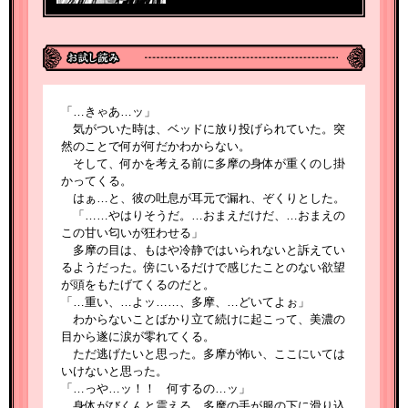
「…きゃあ…ッ」
気がついた時は、ベッドに放り投げられていた。突
然のことで何が何だかわからない。
そして、何かを考える前に多摩の身体が重くのし掛
かってくる。
はぁ…と、彼の吐息が耳元で漏れ、ぞくりとした。
「……やはりそうだ。…おまえだけだ、…おまえの
この甘い匂いが狂わせる」
多摩の目は、もはや冷静ではいられないと訴えてい
るようだった。傍にいるだけで感じたことのない欲望
が頭をもたげてくるのだと。
「…重い、…よッ……、多摩、…どいてよぉ」
わからないことばかり立て続けに起こって、美濃の
目から遂に涙が零れてくる。
ただ逃げたいと思った。多摩が怖い、ここにいては
いけないと思った。
「…っや…ッ！！ 何するの…ッ」
身体がびくんと震える。多摩の手が服の下に滑り込