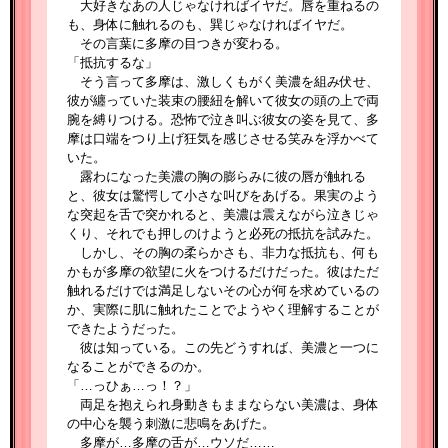
大好きなあの人じゃなければイヤだ。唇を重ねるの
も、身体に触れるのも、巽じゃなければイヤだ。
その言葉に多摩の目つきが変わる。
「抵抗するな」
そう言って多摩は、激しくもがく美濃を組み伏せ、
彼が纏っていた装束の腰紐を解いて彼女の頭の上で両
腕を縛りつける。恐怖で泣き叫ぶ彼女の姿を見て、多
摩は口端をつり上げ狂気を感じさせる笑みを浮かべて
いた。
露わになった美濃の胸の膨らみに彼の唇が触れる
と、彼女は驚愕して小さな叫びをあげる。果実のよう
な突起を舌で突かれると、美濃は震えながら泣きじゃ
くり、それでも押しのけようと必死の抵抗を試みた。
しかし、その胸の柔らかさも、非力な抵抗も、何も
かもが多摩の欲望に火をつけるだけだった。彼はただ
触れるだけでは満足しないその心が何を求めているの
か、実際に肌に触れたことでようやく理解することが
できたようだった。
彼は知っている。この先どうすれば、美濃と一つに
なることができるのか。
「…っひぁ…っ！？」
両足を抱えられ身動きもままならない美濃は、身体
の中心を襲う刺激に悲鳴をあげた。
多摩が…多摩の舌が…ウソだ……