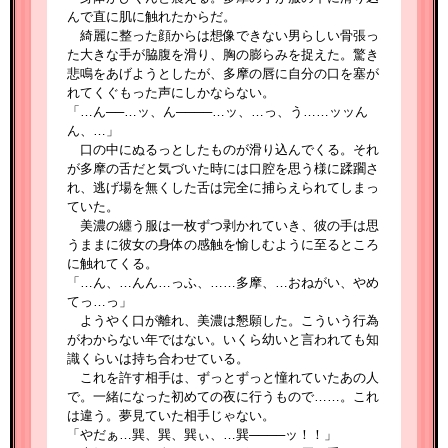
んで直に肌に触れたからだ。
綺麗に整った顔からは想像できない男らしい骨張っ
た大きな手が脇腹を滑り、胸の膨らみを捉えた。驚き
悲鳴をあげようとしたが、多摩の唇に自分の口を塞が
れてくぐもった声にしかならない。
「…ん──…ッ、ん────…ッ、…っ、う……ッッん
ん、…」
口の中にぬるっとしたものが滑り込んでくる。それ
が多摩の舌だと気づいた時には口腔を思う様に蹂躙さ
れ、逃げ場を無くした舌は完全に捕らえられてしまっ
ていた。
美濃の纏う服は一枚ずつ剥かれていき、彼の手は思
うままに彼女の身体の感触を愉しむように至るところ
に触れてくる。
「…ん、…んん…っふ、……多摩、…おねがい、やめ
てっ…っ」
ようやく口が離れ、美濃は懇願した。こういう行為
がわからない年ではない。いくら幼いと言われても知
識くらいは持ち合わせている。
これを許す相手は、ずっとずっと憧れていたあの人
で。一緒になった初めての夜に行うもので……。これ
は違う。夢見ていた相手じゃない。
「やだぁ…巽、巽、巽ぃ、…巽────ッ！！」