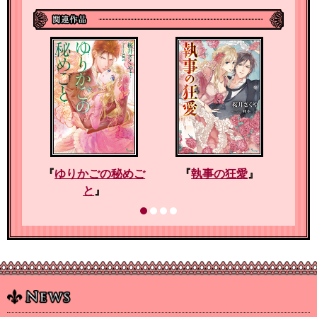
『
ゆりかごの秘めご
『
執事の狂愛
』
『
闇
愛玩
』
と
』