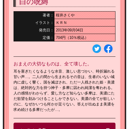
白の呪縛
著者：
桜井さくや
イラスト：
ＫＲＮ
発売日：
2013年09月04日
定価：
704円（10％税込）
おまえの大切なものは、全て壊した。
耳を塞ぎたくなるような水音、激しい息づかい、時折漏れる
甘い声…。二人の間から生まれるその音は、生者のいない城
内に虚しく響く。国を滅ぼされ、ただ一人残された姫・美濃
は、絶対的な力を持つ神子・多摩に囚われ純潔を奪われる。
人の感情がわからず、愛し方など知らない多摩は、美濃にた
だ欲望を刻みつけることしかできない。美濃の全てが欲しい
のに、なぜかいつも何かが足りない。答えが出ぬまま美濃を
求め続ける多摩だったが…。