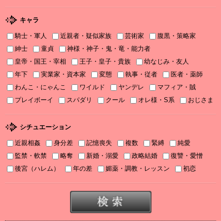
書泉2025年TLフェア Sonyaコミックス参加サイン色紙ちらっと見
せ♡
キャラ
騎士・軍人
近親者・疑似家族
芸術家
腹黒・策略家
2025/11/08
書泉2025年TLフェア ソーニャ文庫・Sonyaコミックス参加♡
紳士
童貞
神様・神子・鬼・竜・能力者
皇帝・国王・宰相
王子・皇子・貴族
幼なじみ・友人
2025/11/06
年下
実業家・資本家
変態
執事・従者
医者・薬師
2025年11月刊電子書籍配信のお知らせ
わんこ・にゃんこ
ワイルド
ヤンデレ
マフィア・賊
2025/10/06
プレイボーイ
スパダリ
クール
オレ様・S系
おじさま
2025年10月刊電子書籍配信のお知らせ
2025/09/03
シチュエーション
2025年９月刊電子書籍配信のお知らせ
近親相姦
身分差
記憶喪失
複数
緊縛
純愛
2025/08/05
監禁・軟禁
略奪
新婚・溺愛
政略結婚
復讐・愛憎
2025年８月刊電子書籍配信のお知らせ
後宮（ハレム）
年の差
媚薬・調教・レッスン
初恋
2025/07/03
2025年７月刊電子書籍配信のお知らせ
2025/06/19
2025年６月刊電子書籍配信のお知らせ