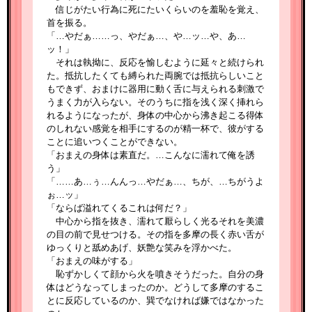
信じがたい行為に死にたいくらいのを羞恥を覚え、
首を振る。
「…やだぁ……っ、やだぁ…、や…ッ…や、あ…
ッ！」
それは執拗に、反応を愉しむように延々と続けられ
た。抵抗したくても縛られた両腕では抵抗らしいこと
もできず、おまけに器用に動く舌に与えられる刺激で
うまく力が入らない。そのうちに指を浅く深く挿れら
れるようになったが、身体の中心から沸き起こる得体
のしれない感覚を相手にするのが精一杯で、彼がする
ことに追いつくことができない。
「おまえの身体は素直だ。…こんなに濡れて俺を誘
う」
「……あ…ぅ…んんっ…やだぁ…、ちが、…ちがうよ
ぉ…ッ」
「ならば溢れてくるこれは何だ？」
中心から指を抜き、濡れて厭らしく光るそれを美濃
の目の前で見せつける。その指を多摩の長く赤い舌が
ゆっくりと舐めあげ、妖艶な笑みを浮かべた。
「おまえの味がする」
恥ずかしくて顔から火を噴きそうだった。自分の身
体はどうなってしまったのか。どうして多摩のするこ
とに反応しているのか、巽でなければ嫌ではなかった