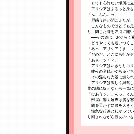
とても心許ない場所に立
アリシアはぶるっと身を
「ん、んん…っ」
戸惑う声が聞こえたが、
こんなものではとても足
り、閉じた脚を強引に開い
──その道は、おそらく
どうやっても追いつくこ
「あっ、アリシアさま…ッ
「だめだ。どこにも行かせ
「あぁ…ッ！？」
アリシアはいきなりコリ
昨夜の名残がぐちゅぐち
その淫らな光景に煽られ
アリシアは激しく興奮し
界の隅に捉えながら一気に
「ひあうッ、…んっ、ぅん
部屋に響く嬌声は唇を塞
間を置かずに腰を大きく
性急な行為とわかってい
り回されながら彼女の中を