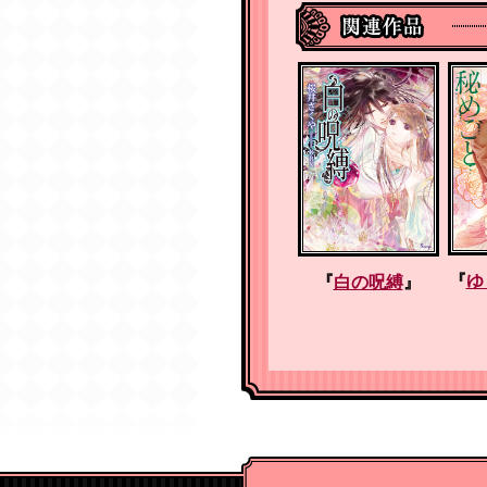
『
ゆ
『
激甘ハネムーン
『
お義兄さまの愛
『
白の呪縛
』
は無人島で!?
』
玩
』