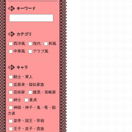
2026/01/08
キーワード
2026年１月刊電子書籍
配信のお知らせ
2025/12/04
カテゴリ
2025年12月刊電子書籍
配信のお知らせ
西洋風
現代
和風
中華風
アラブ風
2025/12/04
『打算婚 未亡人にな
りかけましたがヤンデ
キャラ
レ実業家の愛され妻に
なりました』お詫びと
騎士・軍人
訂正
近親者・疑似家族
芸術家
腹黒・策略家
2025/11/21
書泉2025年TLフェア
紳士
童貞
Sonyaコミックス参加
神様・神子・鬼・竜・能
サイン色紙ちらっと見
力者
せ♡
皇帝・国王・宰相
2025/11/08
王子・皇子・貴族
書泉2025年TLフェア