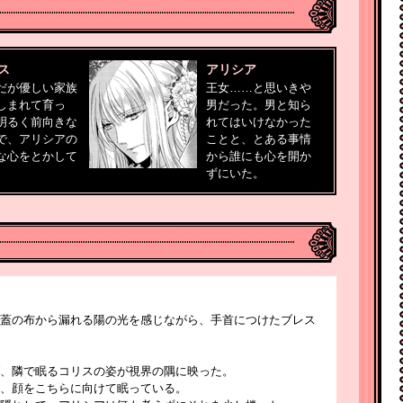
ス
アリシア
だが優しい家族
王女……と思いきや
しまれて育っ
男だった。男と知ら
明るく前向きな
れてはいけなかった
で、アリシアの
ことと、とある事情
な心をとかして
から誰にも心を開か
。
ずにいた。
蓋の布から漏れる陽の光を感じながら、手首につけたブレス
、隣で眠るコリスの姿が視界の隅に映った。
、顔をこちらに向けて眠っている。