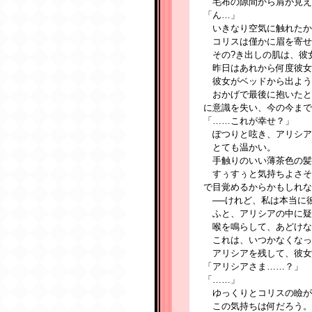
毛布の隙間から肩が見え
「ん…」
いきなり空気に触れたか
コリスは僅かに眉を寄せ
その?き出しの肌は、彼
昨日はあれから何度彼女
彼女がベッドから出よう
おかげで最後に抱いたと
に意識を失い、今の今まで
「……これが幸せ？」
ぽつりと呟き、アリシア
とても温かい。
手触りのいい薄茶色の髪
すぅすぅと気持ちよさそ
で目覚めるからかもしれな
──けれど、私は本当に
ふと、アリシアの中に疑
喉を鳴らして、あどけな
これは、いつかなくなっ
アリシアを残して、彼女
「アリシアさま……？」
「……」
ゆっくりとコリスの瞼が
この気持ちは何だろう。