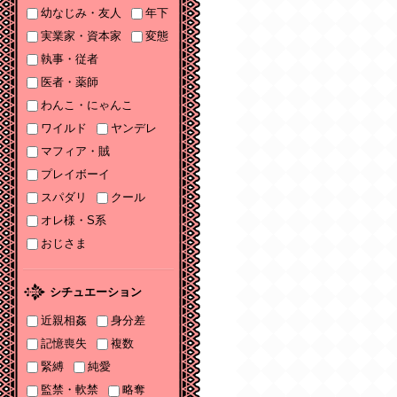
幼なじみ・友人
年下
ソーニャ文庫・Sonya
コミックス参加♡
実業家・資本家
変態
執事・従者
2025/11/06
医者・薬師
2025年11月刊電子書籍
配信のお知らせ
わんこ・にゃんこ
ワイルド
ヤンデレ
2025/10/06
マフィア・賊
2025年10月刊電子書籍
配信のお知らせ
プレイボーイ
スパダリ
クール
2025/09/03
2025年９月刊電子書籍
オレ様・S系
配信のお知らせ
おじさま
2025/08/05
2025年８月刊電子書籍
シチュエーション
配信のお知らせ
近親相姦
身分差
2025/07/03
記憶喪失
複数
2025年７月刊電子書籍
緊縛
純愛
配信のお知らせ
監禁・軟禁
略奪