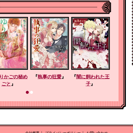
りかごの秘め
『
執事の狂愛
』
『
闇に飼われた王
『
軍神
ごと
』
子
』