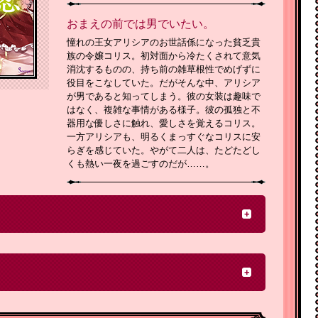
おまえの前では男でいたい。
憧れの王女アリシアのお世話係になった貧乏貴
族の令嬢コリス。初対面から冷たくされて意気
消沈するものの、持ち前の雑草根性でめげずに
役目をこなしていた。だがそんな中、アリシア
が男であると知ってしまう。彼の女装は趣味で
はなく、複雑な事情がある様子。彼の孤独と不
器用な優しさに触れ、愛しさを覚えるコリス。
一方アリシアも、明るくまっすぐなコリスに安
らぎを感じていた。やがて二人は、たどたどし
くも熱い一夜を過ごすのだが……。