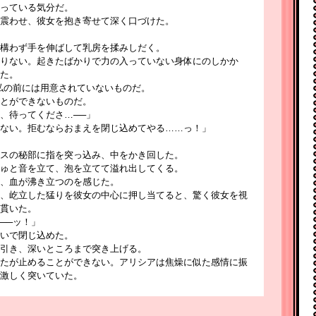
っている気分だ。
震わせ、彼女を抱き寄せて深く口づけた。
構わず手を伸ばして乳房を揉みしだく。
りない。起きたばかりで力の入っていない身体にのしかか
た。
私の前には用意されていないものだ。
とができないものだ。
、待ってくださ…──」
ない。拒むならおまえを閉じ込めてやる……っ！」
スの秘部に指を突っ込み、中をかき回した。
ゅと音を立て、泡を立てて溢れ出してくる。
、血が沸き立つのを感じた。
、屹立した猛りを彼女の中心に押し当てると、驚く彼女を視
貫いた。
──ッ！」
いで閉じ込めた。
引き、深いところまで突き上げる。
たが止めることができない。アリシアは焦燥に似た感情に振
激しく突いていた。