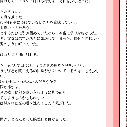
隠れして、アリシアは何も考えずにそれを少し捲った。
らだろうか。
て身を捩った。
女が何も身につけていないことを意味している。
を抱いたのだろう。
とするたびに引き留めていたから、本当に切りがなかった。
き、彼女は果てたあとに気絶してしまった。自分も同じよう
泥のように眠っていた。
はコリスの肌に触れる。
を一束?んで口づけ、うつぶせの身体を仰向かせた。
うな寝息が聞こえるのに瞼がひくついているのは、もう少し
い。
彼女を手に入れられたのだろうか？
問が浮かぶ。
さの残る寝顔を食い入るように見つめた。
てしまうものかもしれない。
は開かれた光の道を進んでしまう気がした。
開き、とろんとした眼差しと目が合った。