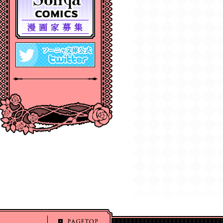
2024年12月刊電子書籍
配信のお知らせ
2024/10/29
【11月６日発売】
Sonyaコミックス『悪
人の恋1』『みそっかす
王女の結婚事情1』特典
情報
2024/10/29
【11月上旬〜12月上
旬】Sonyaコミックス
４周年フェア特典情報
の涙
』
『
激甘ハネムーン
『
お義兄さまの愛
『
白の呪縛
は無人島で!?
』
玩
』
2024/10/29
【期間限定無料配
信！】Sonyaコミック
ス【単話お試し読み合
本版】
2024/10/04
2024年10月刊電子書籍
配信のお知らせ