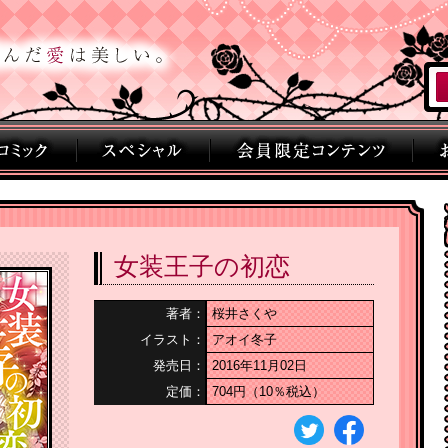
女装王子の初恋
著者：
桜井さくや
イラスト：
アオイ冬子
発売日：
2016年11月02日
定価：
704円（10％税込）