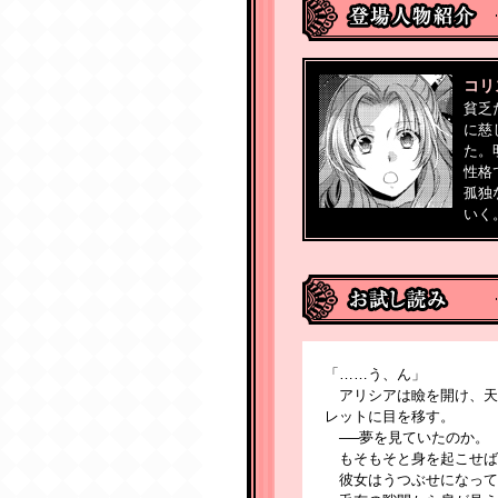
コリ
貧乏
に慈
た。
性格
孤独
いく
「……う、ん」
アリシアは瞼を開け、天
レットに目を移す。
──夢を見ていたのか。
もそもそと身を起こせば
彼女はうつぶせになって