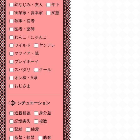
幼なじみ・友人
年下
ソーニャ文庫・Sonya
コミックス参加♡
実業家・資本家
変態
執事・従者
2025/11/06
医者・薬師
2025年11月刊電子書籍
配信のお知らせ
わんこ・にゃんこ
ワイルド
ヤンデレ
2025/10/06
マフィア・賊
2025年10月刊電子書籍
配信のお知らせ
プレイボーイ
スパダリ
クール
2025/09/03
2025年９月刊電子書籍
オレ様・S系
配信のお知らせ
おじさま
2025/08/05
2025年８月刊電子書籍
シチュエーション
配信のお知らせ
近親相姦
身分差
2025/07/03
記憶喪失
複数
2025年７月刊電子書籍
緊縛
純愛
配信のお知らせ
監禁・軟禁
略奪