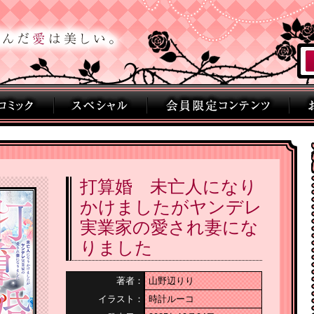
打算婚 未亡人になり
かけましたがヤンデレ
実業家の愛され妻にな
りました
著者：
山野辺りり
イラスト：
時計ルーコ