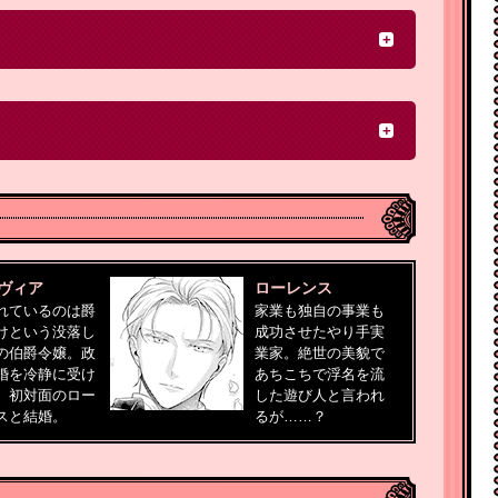
ヴィア
ローレンス
れているのは爵
家業も独自の事業も
けという没落し
成功させたやり手実
の伯爵令嬢。政
業家。絶世の美貌で
婚を冷静に受け
あちこちで浮名を流
、初対面のロー
した遊び人と言われ
スと結婚。
るが……？