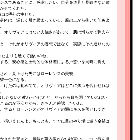
ンスであることに、感謝したい。自分を道具と見做さない瞳
かせてくれた。
には望外の幸せだ。
身体は、逞しく引き締まっている。服の上から抱いた印象よ
。
、オリヴィアにはない力強さがあって、肌は滑らかで弾力を
と、それがオリヴィアの妄想ではなく、実際にその通りなの
ったよりも硬くて熱いのね。
する。安心感と圧倒的な体格差による戸惑いを同時に覚え
され、見上げた先にはローレンスの美貌。
彼一色になる。
上げたのは初めてで、オリヴィアはどこに焦点を合わせれば
。
はしたないと教わったけれど、だったら目を閉じていればい
こるのか不安だから、きちんと確認したいわ。
。するとローレンスがオリヴィアの額にキスを落としてき
、構いませんよ。もっとも、すぐに目のやり場に迷う余裕は
かされた驚きと、意味が汲み取れない物言いに、つい彼を凝