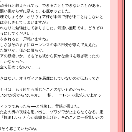
頑張れと教えられても、できることとできないことがある。
襲い掛からずに済んで、心底ホッとした。
理でしょうが、オリヴィア様が本気で嫌がることはしないと
は少しさせてしまいますが」
れなりに勉強はして参りました。気遣い無用です。どうぞロ
うにしてください」
をされると、戸惑いますね」
しさはそのままにローレンスの素の部分が滲んで見えた。
た陰りが、僅かに薄らぐ。
アの勘違いか。そもそも彼から仄かな曇りを嗅ぎ取ったの
しかなかった。
全て初めてなので……」
きはない。オリヴィアを馬鹿にしていないのが伝わってき
もりは、もう何年も感じたことのないものだった。
人なのか分からないのに……私、ローレンス様が夫でよかっ
ィッツであったら──と想像し、背筋が震えた。
たあの男の視線を思い出し、ゾワゾワが止まらなくなる。思
『悍ましい』と心が悲鳴を上げた。そのことに一番驚いたの
はそう感じていたのね。