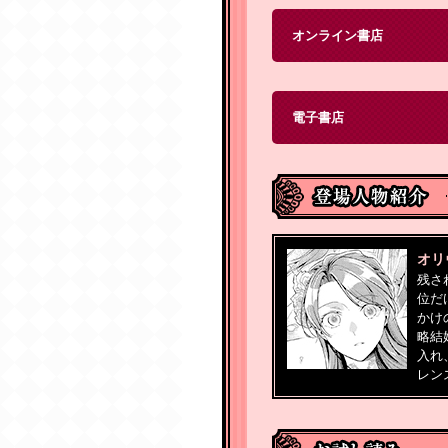
オンライン書店
電子書店
オリ
残さ
位だ
かけ
略結
入れ
レン