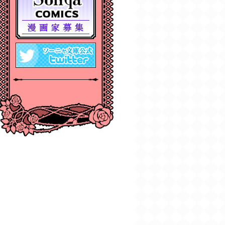
2024年12月刊電子書籍
配信のお知らせ
2024/10/29
【11月６日発売】
Sonyaコミックス『悪
人の恋1』『みそっかす
王女の結婚事情1』特典
情報
2024/10/29
【11月上旬〜12月上
旬】Sonyaコミックス
４周年フェア特典情報
2024/10/29
【期間限定無料配
信！】Sonyaコミック
ス【単話お試し読み合
本版】
2024/10/04
2024年10月刊電子書籍
配信のお知らせ