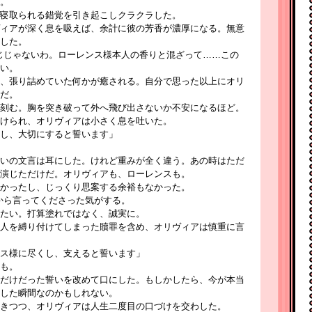
。
寝取られる錯覚を引き起こしクラクラした。
ィアが深く息を吸えば、余計に彼の芳香が濃厚になる。無意
した。
じじゃないわ。ローレンス様本人の香りと混ざって……この
い。
、張り詰めていた何かが癒される。自分で思った以上にオリ
だ。
刻む。胸を突き破って外へ飛び出さないか不安になるほど。
けられ、オリヴィアは小さく息を吐いた。
し、大切にすると誓います」
いの文言は耳にした。けれど重みが全く違う。あの時はただ
演じただけだ。オリヴィアも、ローレンスも。
かったし、じっくり思案する余裕もなかった。
から言ってくださった気がする。
たい。打算塗れではなく、誠実に。
人を縛り付けてしまった贖罪を含め、オリヴィアは慎重に言
ス様に尽くし、支えると誓います」
も。
だけだった誓いを改めて口にした。もしかしたら、今が本当
した瞬間なのかもしれない。
きつつ、オリヴィアは人生二度目の口づけを交わした。