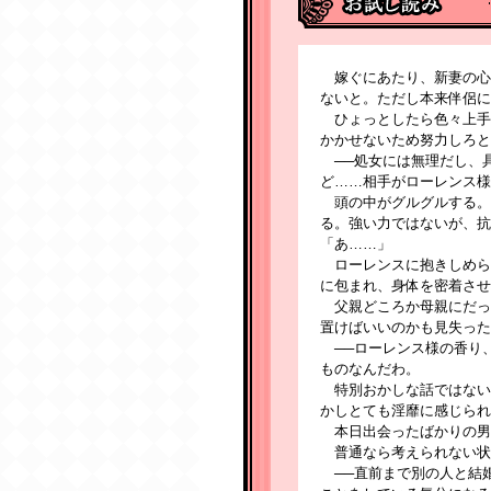
嫁ぐにあたり、新妻の心
ないと。ただし本来伴侶に
ひょっとしたら色々上手
かかせないため努力しろと
──処女には無理だし、
ど……相手がローレンス様
頭の中がグルグルする。
る。強い力ではないが、抗
「あ……」
ローレンスに抱きしめら
に包まれ、身体を密着させ
父親どころか母親にだっ
置けばいいのかも見失った
──ローレンス様の香り
ものなんだわ。
特別おかしな話ではない
かしとても淫靡に感じられ
本日出会ったばかりの男
普通なら考えられない状
──直前まで別の人と結