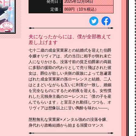
発売日：
2025年12月04日
定価：
869円（10％税込）
夫になったからには、僕が全部教えて
差し上げます
七十二歳の成金実業家との結婚式を迎えた伯爵
令嬢オリヴィアは、式の当日に相手が倒れ未亡
人になりかける。没落寸前の貧乏伯爵家の両親
に多額の援助の代わりとして売り飛ばされた彼
女は、爵位が欲しい夫側の親族によって急遽選
ばれた成金実業家の孫ローレンスと結婚。二人
はとまどいながらも互いに利害が一致し、婚姻
を完全なものにするため初夜を迎える。女性慣
れした元独身主義のローレンスに「僕の子を産
んでもらいます」と宣言され動揺しつつも、オ
リヴィアは想像以上に甘い陶酔を味わい――。
慇懃無礼な実業家×メンタル強めの没落令嬢、
身代わり政略結婚から始まる溺愛ロマンス