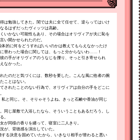
得は勉強してきた。閨では夫に全て任せて、逆らってはいけ
なるはずだったヴィッツは高齢。
くいかない可能性もあり、その場合はオリヴィアが夫に恥を
言い聞かせられたのだ。
具体的に何をどうすればいいのかは教えてもらえなかったけ
に替わった場合に関しては、もっと分からないわ……！
彼の手がオリヴィアのうなじを擽り、そっと引き寄せられ
えなかった。
れたのだと気づくには、数秒を要した。こんな風に他者の腕
たことはない。
てされたことのない行為で、オリヴィアは自分の手をどこに
。
、私と同じ。そ、そりゃそうよね。きっと石鹸や香油が同じ
。同じ屋敷で入浴したなら、そういうこともあるだろう。し
る。
女が同様の香りを纏って、寝室に二人きり。
況が、背徳感を演出していた。
婚する決意を固めていたから、いきなり相手が替わると悪い