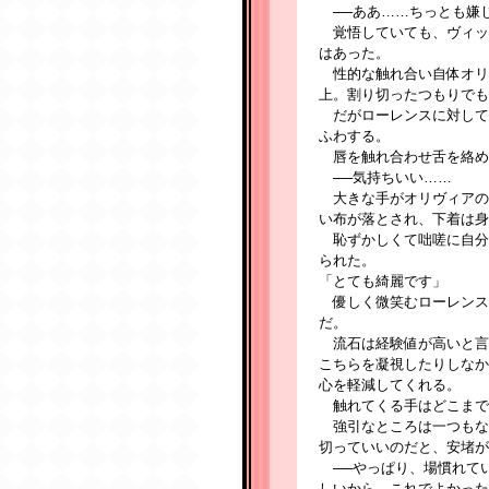
──ああ……ちっとも嫌
覚悟していても、ヴィッ
はあった。
性的な触れ合い自体オリ
上。割り切ったつもりでも
だがローレンスに対して
ふわする。
唇を触れ合わせ舌を絡め
──気持ちいい……
大きな手がオリヴィアの
い布が落とされ、下着は身
恥ずかしくて咄嗟に自分
られた。
「とても綺麗です」
優しく微笑むローレンス
だ。
流石は経験値が高いと言
こちらを凝視したりしなか
心を軽減してくれる。
触れてくる手はどこまで
強引なところは一つもな
切っていいのだと、安堵が
──やっぱり、場慣れて
しいから、これでよかった