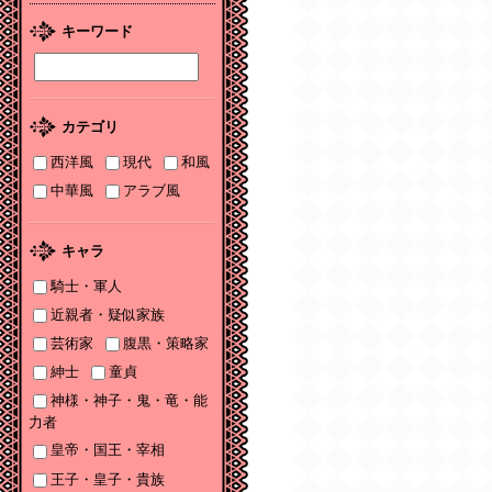
2026/01/08
キーワード
2026年１月刊電子書籍
配信のお知らせ
2025/12/04
カテゴリ
2025年12月刊電子書籍
配信のお知らせ
西洋風
現代
和風
中華風
アラブ風
2025/12/04
『打算婚 未亡人にな
りかけましたがヤンデ
キャラ
レ実業家の愛され妻に
なりました』お詫びと
騎士・軍人
訂正
近親者・疑似家族
芸術家
腹黒・策略家
2025/11/21
書泉2025年TLフェア
紳士
童貞
Sonyaコミックス参加
神様・神子・鬼・竜・能
サイン色紙ちらっと見
力者
せ♡
皇帝・国王・宰相
2025/11/08
王子・皇子・貴族
書泉2025年TLフェア