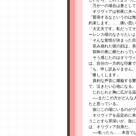
万が一の場合は妻として
オリヴィアは初夜に夫へ
「緊張するなというのは無
約束します。……痛い思い
「大丈夫です。私だってそ
ーレンス様のなさりたいよ
「そんな覚悟が決まった目
笑み崩れた彼の顔は、美
双眸の奥に横たわってい
そう感じたのはオリヴィ
は、自分の一方的な印象で
「も、申し訳ありません。
「優しくします」
真剣な声音に揶揄する響
て、泣きたい心地になる。
じわじわと胸に広がる温
──まだこの方がどんな
たと思っている。
仮にこの場にいるのがヴ
オリヴィアを品定めに来
うことすら罪深いが、急に
は、オリヴィア自身だ。
──私ったら……本音で