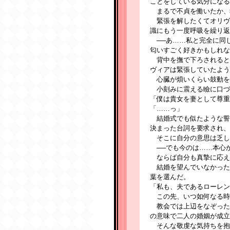
ことをしている気分になる
まるで不貞を働いたか、
緊張を解したくてオリヴ
識にもう一度呼吸を繰り返
──あ……私と完全に同
匂いすごく好きかもしれな
背中を撫で下ろされると
ヴィアは緊張していたよう
心臓が煩いくらい鼓動を
小刻みに震える瞼に口づ
「僕は貴女を妻として尊重
「……っ」
結婚式でも似たような誓
決まった台詞を要求され、
そこに自分の意思は乏し
──でも今のは……本心
ならば自分も真摯に応え
結婚を望んでいなかった
葉を選んだ。
「私も、夫であるローレン
この先、いつ如何なる時
教会では上辺をなぞった
の意味で二人の婚姻が成立
そんな敬虔な気持ちを抱