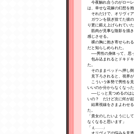
今夜触れ合うのがローレ
は、幸せな花嫁の幻想を抱
それだけで、オリヴィア
ガウンを脱ぎ捨てた彼の
り更に鍛え上げられていた
筋肉が見事な陰影を描き
感じさせる。
裸の胸に抱き寄せられる
だと知らしめられた。
──男性の身体って、思
包み込まれるとドキドキ
た。
そのままベッドへ押し倒
見下ろされると、視界が
こういう体勢で男性を見
いいのか分からなくなった
──じっと見つめるのは
いの？ だけど次に何が起
結果視線をさまよわせる
た。
「貴女のしたいようにして
なくなると思います」
「ぇ……」
オリヴィアの悩みを見透