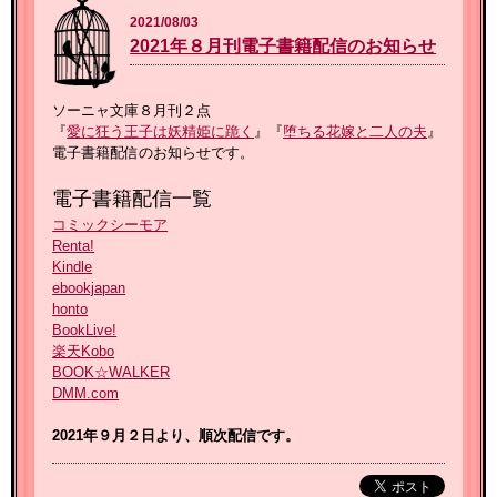
2021/08/03
2021年８月刊電子書籍配信のお知らせ
ソーニャ文庫８月刊２点
『
愛に狂う王子は妖精姫に跪く
』『
堕ちる花嫁と二人の夫
』
電子書籍配信のお知らせです。
電子書籍配信一覧
コミックシーモア
Renta!
Kindle
ebookjapan
honto
BookLive!
楽天Kobo
BOOK☆WALKER
DMM.com
2021年９月２
日より、順次配信です。