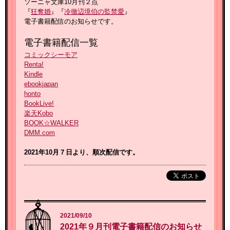
ソーニャ文庫10月刊２点
『
狂奪婚
』『
冷徹辺境伯の監禁愛
』
電子書籍配信のお知らせです。
電子書籍配信一覧
コミックシーモア
Renta!
Kindle
ebookjapan
honto
BookLive!
楽天Kobo
BOOK☆WALKER
DMM.com
2021年10月７
日より、順次配信です。
2021/09/10
2021年９月刊電子書籍配信のお知らせ