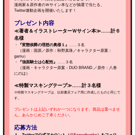
漫画家＆原作者のＷサイン本などが抽選で当たる、
Twitter連動企画を開催いたします！
プレゼント内容
≪著者＆イラストレーターＷサイン本≫……計６
名様
・
『変態侯爵の理想の奥様１』
……３名
（漫画：国原／原作：秋野真珠／キャラクター原案：
gamu）
・
『強面騎士は心配性』
……３名
（漫画・キャラクター原案：DUO BRAND.／原作：八巻
にのは
）
≪特製マスキングテープ≫……計３名様
※特製マスキングテープは、以前書店フェア用に作成したものと同じで
す。
プレゼントは上記いずれか一つになります。賞品は選べませ
ん。あらかじめご了承ください。
応募方法
１．Twitterで公式アカウント（
@Sonyabunko
）をフォロ