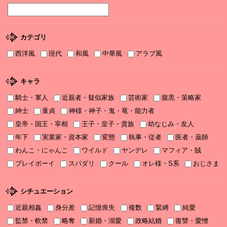
2025年12月刊電子書籍配信のお知らせ
2025/12/04
『打算婚 未亡人になりかけましたがヤンデレ実業家の愛され妻に
カテゴリ
なりました』お詫びと訂正
西洋風
現代
和風
中華風
アラブ風
2025/11/21
書泉2025年TLフェア Sonyaコミックス参加サイン色紙ちらっと見
せ♡
キャラ
騎士・軍人
近親者・疑似家族
芸術家
腹黒・策略家
2025/11/08
書泉2025年TLフェア ソーニャ文庫・Sonyaコミックス参加♡
紳士
童貞
神様・神子・鬼・竜・能力者
皇帝・国王・宰相
王子・皇子・貴族
幼なじみ・友人
2025/11/06
年下
実業家・資本家
変態
執事・従者
医者・薬師
2025年11月刊電子書籍配信のお知らせ
わんこ・にゃんこ
ワイルド
ヤンデレ
マフィア・賊
2025/10/06
プレイボーイ
スパダリ
クール
オレ様・S系
おじさま
2025年10月刊電子書籍配信のお知らせ
2025/09/03
シチュエーション
2025年９月刊電子書籍配信のお知らせ
近親相姦
身分差
記憶喪失
複数
緊縛
純愛
2025/08/05
監禁・軟禁
略奪
新婚・溺愛
政略結婚
復讐・愛憎
2025年８月刊電子書籍配信のお知らせ