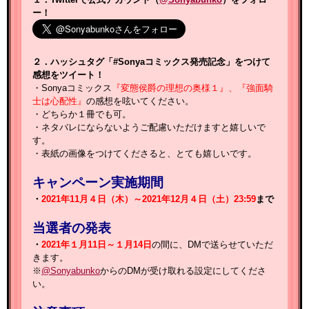
ー！
２．ハッシュタグ「#Sonyaコミックス発売記念」をつけて
感想をツイート！
・Sonyaコミックス
『変態侯爵の理想の奥様１』、『強面騎
士は心配性』
の感想を呟いてください。
・どちらか１冊でも可。
・ネタバレにならないようご配慮いただけますと嬉しいで
す。
・表紙の画像をつけてくださると、とても嬉しいです。
キャンペーン実施期間
・
2021年11月４日（木）～2021年12月４日（土）23:59
まで
当選者の発表
・
2021年１月11日～１月14日
の間に、DMで送らせていただ
きます。
※
@Sonyabunko
からのDMが受け取れる設定にしてくださ
い。