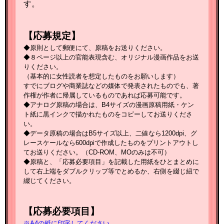
す。
【応募規定】
◆原則として郵便にて、原稿をお送りください。
◆８ページ以上の官能表現含む、オリジナル漫画作品をお送
りください。
（基本的に女性読者を想定したものをお願いします）
すでにブログや商業誌などの媒体で発表されたものでも、著
作権が作者に帰属しているものであれば応募可能です。
◆アナログ原稿の場合は、B4サイズの漫画原稿用紙・ケン
ト紙に黒インクで描かれたものをコピーしてお送りくださ
い。
◆データ原稿の場合はB5サイズ以上、二値なら1200dpi、グ
レースケールなら600dpiで作成したものをプリントアウトし
てお送りください。（CD-ROM、MOのみは不可）
◆原稿と、「応募必要項目」を記載した用紙をひとまとめに
して右上端をダブルクリップ等でとめるか、右側を綴じ紐で
綴じてください。
【応募必要項目】
※A4の紙に印字してください。