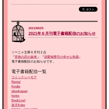
2021/06/25
2021年６月刊電子書籍配信のお知らせ
ソーニャ文庫６月刊２点
『
背徳の恋の旋律
』『
溺愛御曹司の幸せな執着
』
電子書籍配信のお知らせです。
電子書籍配信一覧
コミックシーモア
Renta!
Kindle
ebookjapan
honto
BookLive!
楽天Kobo