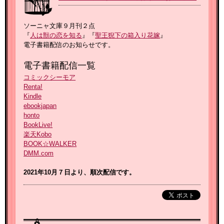
ソーニャ文庫９月刊２点
『
人は獣の恋を知る
』『
聖王猊下の箱入り花嫁
』
電子書籍配信のお知らせです。
電子書籍配信一覧
コミックシーモア
Renta!
Kindle
ebookjapan
honto
BookLive!
楽天Kobo
BOOK☆WALKER
DMM.com
2021年10月７
日より、順次配信です。