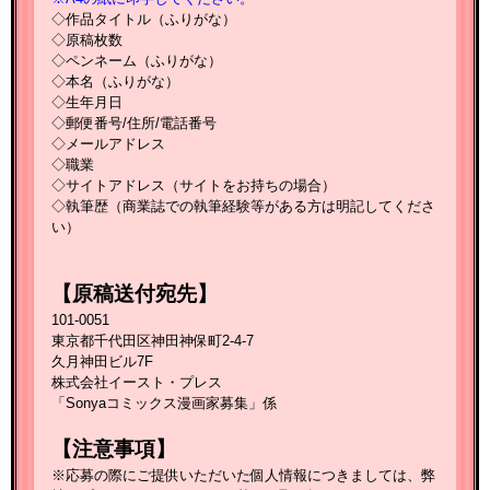
◇作品タイトル（ふりがな）
◇原稿枚数
◇ペンネーム（ふりがな）
◇本名（ふりがな）
◇生年月日
◇郵便番号/住所/電話番号
◇メールアドレス
◇職業
◇サイトアドレス（サイトをお持ちの場合）
◇執筆歴（商業誌での執筆経験等がある方は明記してくださ
い）
【原稿送付宛先】
101-0051
東京都千代田区神田神保町2-4-7
久月神田ビル7F
株式会社イースト・プレス
「Sonyaコミックス漫画家募集」係
【注意事項】
※応募の際にご提供いただいた個人情報につきましては、弊