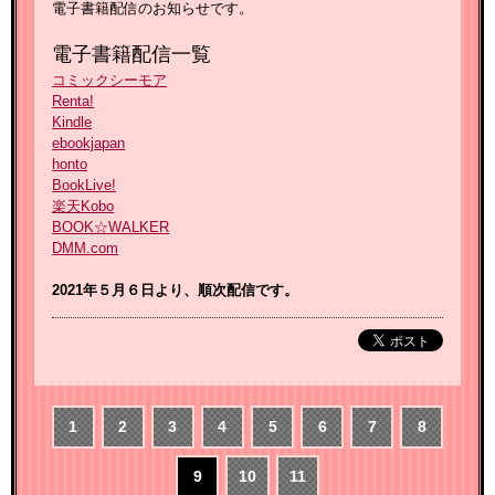
電子書籍配信のお知らせです。
電子書籍配信一覧
コミックシーモア
Renta!
Kindle
ebookjapan
honto
BookLive!
楽天Kobo
BOOK☆WALKER
DMM.com
2021年５月６日より、順次配信です。
1
2
3
4
5
6
7
8
9
10
11