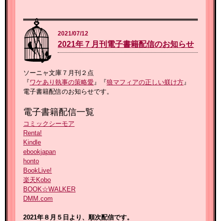
2021/07/12
2021年７月刊電子書籍配信のお知らせ
ソーニャ文庫７月刊２点
『
ワケあり執事の策略愛
』『
狼マフィアの正しい躾け方
』
電子書籍配信のお知らせです。
電子書籍配信一覧
コミックシーモア
Renta!
Kindle
ebookjapan
honto
BookLive!
楽天Kobo
BOOK☆WALKER
DMM.com
2021年８月５
日より、順次配信です。