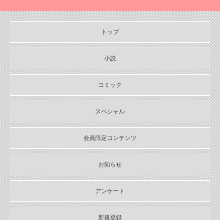
2024/10/29
【11月６日発売】Sonyaコミックス『悪人の恋1』『みそっかす王女
の結婚事情1』特典情報
トップ
2024/10/29
【11月上旬〜12月上旬】Sonyaコミックス４周年フェア特典情報
小説
2024/10/29
【期間限定無料配信！】Sonyaコミックス【単話お試し読み合本
コミック
版】
スペシャル
2024/10/04
2024年10月刊電子書籍配信のお知らせ
会員限定コンテンツ
2024/09/04
2024年９月刊電子書籍配信のお知らせ
お知らせ
2024/08/05
2024年８月刊電子書籍配信のお知らせ
アンケート
2024/07/03
2024年７月刊電子書籍配信のお知らせ
新規登録