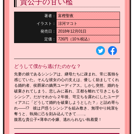
貴公子の甘い檻
著者：
富樫聖夜
イラスト：
涼河マコト
発売日：
2018年12月01日
定価：
726円（10％税込）
どうして僕から逃げたのかな？
先妻の娘であるシンシアは、継母たちに疎まれ、常に孤独を
感じていた。そんな彼女の心の支えは、優しく励ましてくれ
る婚約者、侯爵家の嫡男ユーディアス。しかし突然、婚約を
破棄されてしまう。悲しみに暮れ、王都を離れて引きこもる
シンシア。だがそれから２年後、苛立ちを露わにしたユーデ
ィアスに「どうして婚約を破棄しようとした？」と詰め寄ら
れ――!? 彼は戸惑うシンシアを組み敷き、無理やり純潔を
奪うと、執拗に己を刻み込んできて……。
腹黒な貴公子×薄幸の令嬢、逃れられない執着愛！