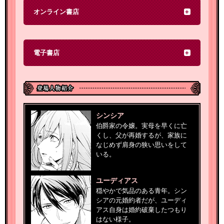
オンライン書店
電子書店
シンシア
伯爵家の令嬢。実母を早くに亡
くし、父が再婚するが、家族に
なじめず肩身の狭い思いをして
いる。
ユーディアス
穏やかで気品のある青年。シン
シアの元婚約者だが、ユーディ
アス自身は婚約破棄したつもり
はない様子。