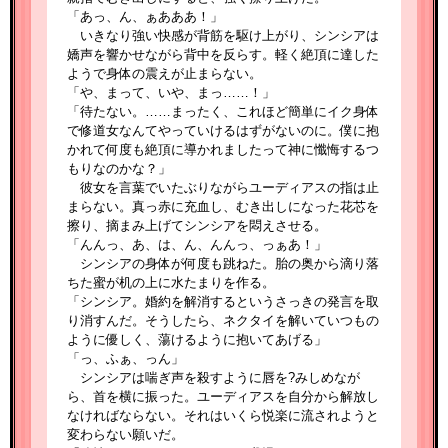
「あっ、ん、ぁあああ！」
いきなり強い快感が背筋を駆け上がり、シンシアは
嬌声を響かせながら背中を反らす。軽く絶頂に達した
ようで身体の震えが止まらない。
「や、まって、いや、まっ……！」
「待たない。……まったく、これほど簡単にイク身体
で修道女なんてやっていけるはずがないのに。僕に抱
かれて何度も絶頂に導かれましたって神に懺悔するつ
もりなのかな？」
彼女を言葉でいたぶりながらユーディアスの指は止
まらない。真っ赤に充血し、むき出しになった花芯を
擦り、摘まみ上げてシンシアを悶えさせる。
「んんっ、あ、は、ん、んんっ、っぁあ！」
シンシアの身体が何度も跳ねた。胎の奥から滴り落
ちた蜜が机の上に水たまりを作る。
「シンシア。婚約を解消するというさっきの発言を取
り消すんだ。そうしたら、ネクタイを解いていつもの
ように優しく、蕩けるように抱いてあげる」
「っ、ふぁ、っん」
シンシアは喘ぎ声を殺すように唇を?みしめなが
ら、首を横に振った。ユーディアスを自分から解放し
なければならない。それはいくら悦楽に流されようと
変わらない願いだ。