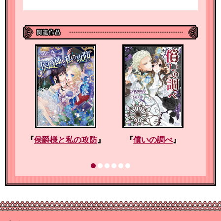
『
侯爵様と私の攻防
』
『
償いの調べ
』
『
女の結