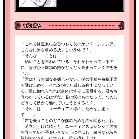
「これで修道女になるつもりなのかい？ シンシア。
こんなに男を求める浅ましい身体で？」
「そんな……ことは……」
酷いことを言われている。それがわかっているの
に、なぜか下腹部の熱がどんどん高まっていくのを感
じた。
「君はもう無垢な令嬢じゃない。僕の子種を毎晩子宮
で受け止めて、それを悦びと感じる身体になってい
る。僕に触れられれば身体はすぐに屈服する。君もも
うわかっているはずだ。君は僕のものだって。なのに
どうして僕から離れていこうとするの？」
「それ、は……ユーディアス様の、ためを、思っ
て……」
「君を失うことのどこが僕のためなのか聞きたいね」
苛立たしげに呟くと、ユーディアスはシンシアの胸
を弄っていた手をいきなり下に伸ばし、敏感な花芯を
親指でむき出しにすると、強く擦り上げた。