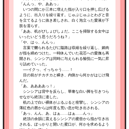
「んんっ、や、ああっ」
いつの間にか三本に増えた指が入り口を押し広げる
ように、出入りを繰り返す。じゅぶじゅぶとわざと音
を立てるように抜き差しされ、白く泡立った愛液が下
肢を濡らす。
「ああ、机がびしょびしょだ。ここを掃除する女中は
いったいどう思うだろうね？」
「や、はっ、んんっ」
言葉で嬲られるたびに隘路は収縮を繰り返し、媚肉
が指を締めつけた。一時休んでいた花芯への愛撫も再
開され、シンシアは同時に与えられる愉悦に一気に昇
り詰めていった。
──イクっ、イっちゃう……！
目の前がチカチカと瞬き、内側から何かがはじけ飛
んだ。
「あ、ああああっ！」
シンシアは背中を反らし、華奢な白い脚を引きつら
せながら絶頂に達した。
机の上で白い裸体がぶるぶると痙攣し、シンシアの
薄紅色の唇からは何度も荒い息が吐き出される。
「あっ、んん、あ、はぁ……はぁ……んっ」
絶頂の余韻に震えるシンシアの蜜壺から指が引き出
される。ぽっかりと開いた蜜口が、何かを求めるよう