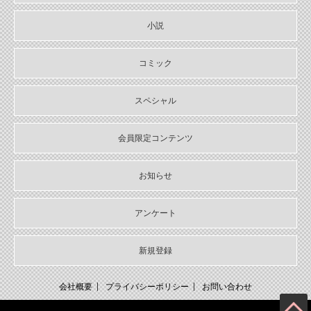
2024/10/29
【11月上旬〜12月上旬】Sonyaコミックス４周年フェア特典情報
小説
2024/10/29
【期間限定無料配信！】Sonyaコミックス【単話お試し読み合本
コミック
版】
スペシャル
2024/10/04
2024年10月刊電子書籍配信のお知らせ
会員限定コンテンツ
2024/09/04
2024年９月刊電子書籍配信のお知らせ
お知らせ
2024/08/05
2024年８月刊電子書籍配信のお知らせ
アンケート
2024/07/03
2024年７月刊電子書籍配信のお知らせ
新規登録
2024/06/05
2024年６月刊電子書籍配信のお知らせ
会社概要
プライバシーポリシー
お問い合わせ
2024/05/07