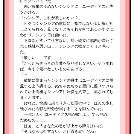
にヒクついていた。
未だ興奮の冷めないシンシアに、ユーディアスが声
をかける。
「シンシア、これが欲しいかい？」
ヒクつくシンシアの蜜口に、指ではない太い塊が押
し当てられる。見えなくともそれが何であるかすぐに
わかり、シンシアは頷いた。
下腹部が疼いて仕方ない。熱い屹立に胎内が満たさ
れる感触を思い出し、シンシアの喉がこくりと鳴っ
た。
「欲しい……です……」
「だったらさっきの言葉を取り消しなさい。そうすれ
ば、今すぐ君の欲しいものをあげる」
「っ……」
欲情に染まったシンシアの身体はユーディアスに屈
服するよう訴える。ぬちゃぬちゃと蜜口に擦りつけら
れている肉槍はシンシアに淫悦を約束し、流されてし
まえと唆す。
けれど、快楽に染まりきった頭の中で、ほんの少し
残された冷静な部分が屈することを阻んでいた。
──欲しい。ユーディアス様が欲しい。でもだめ、
だめなの……。
はぁ、と大きなため息が頭上から降り注いだ。
「それならば仕方ない。お仕置き続行だね」