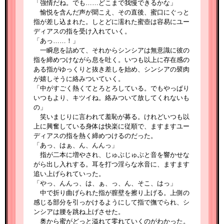
「強情だね。でも……どこまで我慢できるかな」
愉悦を含んだ声が聞こえ、その直後、蜜口にぐっと
指が差し込まれた。しとどに濡れた蜜壺は容易にユー
ディアスの指を受け入れていく。
「あっ……！」
一瞬息を詰めて、それからシンシアは無意識に彼の
指を締めつけながら息を吐く。いつも以上に存在感の
ある指がゆっくりと抜き差しを始め、シンシアの襞肉
が嬉しそうに絡みついていく。
「中がすごく熱くてとろとろしている。でもやっぱり
いつもより、キツイね。絡みついて放してくれないも
の」
笑いまじりに言われて羞恥が募る。けれどいつも以
上に興奮している身体は快楽に従順で、ますますユー
ディアスの指を熱く締めつけるのだった。
「あっ、はぁ、ん、んんっ」
指が二本に増やされ、じゅぶじゅぶと音を響かせな
がら出し入れする。耳を打つ淫らな水音に、ますます
追い上げられていった。
「やっ、んんっ、は、ぁ、っ、ん、そこ、はっ」
中で折り曲げられた指が膣壁を擦り上げる。上側の
感じる部分を引っかけるようにして指で撫でられ、シ
ンシアは腰を跳ね上げさせた。
奥から蜜がどっと溢れて零れていくのがわかった。