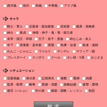
西洋風
現代
和風
中華風
アラブ風
2025/11/21
書泉2025年TLフェア Sonyaコミックス参加サイン色紙ちらっと見
せ♡
キャラ
騎士・軍人
近親者・疑似家族
芸術家
腹黒・策略家
2025/11/08
書泉2025年TLフェア ソーニャ文庫・Sonyaコミックス参加♡
紳士
童貞
神様・神子・鬼・竜・能力者
皇帝・国王・宰相
王子・皇子・貴族
幼なじみ・友人
2025/11/06
年下
実業家・資本家
変態
執事・従者
医者・薬師
2025年11月刊電子書籍配信のお知らせ
わんこ・にゃんこ
ワイルド
ヤンデレ
マフィア・賊
2025/10/06
プレイボーイ
スパダリ
クール
オレ様・S系
おじさま
2025年10月刊電子書籍配信のお知らせ
2025/09/03
シチュエーション
2025年９月刊電子書籍配信のお知らせ
近親相姦
身分差
記憶喪失
複数
緊縛
純愛
2025/08/05
監禁・軟禁
略奪
新婚・溺愛
政略結婚
復讐・愛憎
2025年８月刊電子書籍配信のお知らせ
後宮（ハレム）
年の差
媚薬・調教・レッスン
初恋
2025/07/03
2025年７月刊電子書籍配信のお知らせ